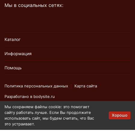
Мы в социальных сетях:
Каталог
Информация
Помощь
Политика персональных данных
Карта сайта
Разработано в
bodysite.ru
Мы сохраняем файлы cookie: это помогает
сайту работать лучше. Если Вы продолжите
Вся представленная на сайте информация, касающаяся
Хорошо
использовать сайт, мы будем считать, что Вас
технических характеристик, наличия на складе, стоимости
это устраивает.
товаров, носит информационный характер и ни при каких
условиях не является публичной офертой, определяемой