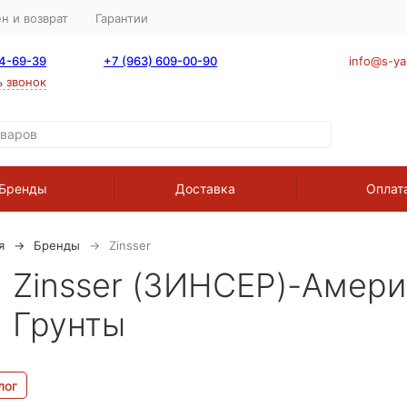
н и возврат
Гарантии
64-69-39
+7 (963) 609-00-90
info@s-ya
ь звонок
Бренды
Доставка
Оплат
я
Бренды
Zinsser
Zinsser (ЗИНСЕР)-Амери
Грунты
лог