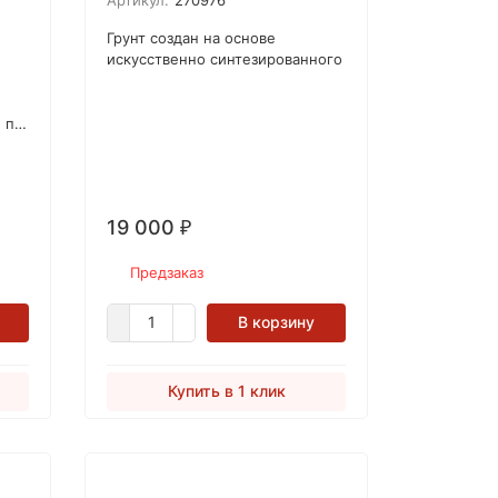
Артикул:
270976
Advanced Synthetic Shellac
Primer White
Грунт создан на основе
искусственно синтезированного
ый
шеллака, что позволило
повысить ряд показателей по
,
сравнению с составами на
, по штукатурке
основе натурального шеллака.
19 000
₽
Предзаказ
В корзину
Купить в 1 клик