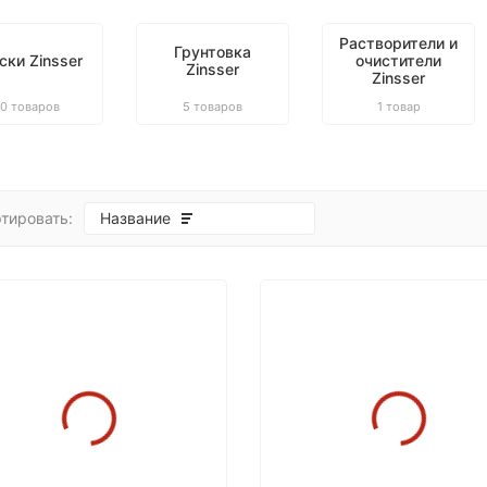
Растворители и
Грунтовка
ски Zinsser
очистители
Zinsser
Zinsser
10 товаров
5 товаров
1 товар
тировать:
Название
покупателей