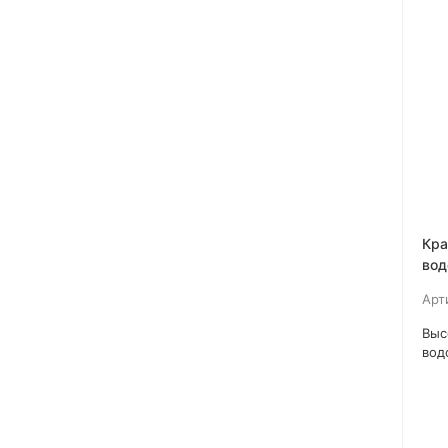
Кра
вод
про
Арт
Wat
Выс
вод
Zin
про