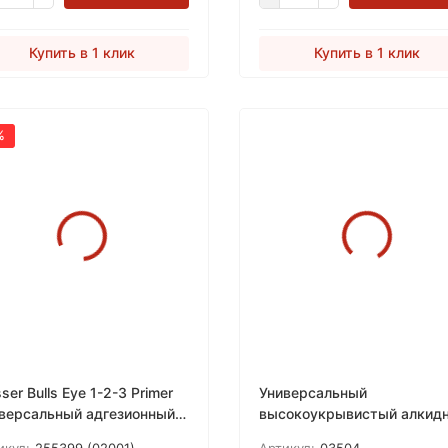
Купить в 1 клик
Купить в 1 клик
%
sser Bulls Eye 1-2-3 Primer
Универсальный
версальный адгезионный
высокоукрывистый алкид
рол-акриловый грунт
грунт Zinsser® Cover-Stain