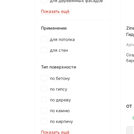
для деревянных фасадов
Показать ещё
Применение
Zin
Гид
для потолка
про
Арт
сам
для стен
для
Соз
вод
бар
нар
Тип поверхности
пов
уро
по бетону
шла
по гипсу
шту
доп
по дереву
пол
от
пок
по камню
или
по кирпичу
Показать ещё