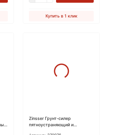
Купить в 1 клик
Zinsser Грунт-силер
ный
пятноустраняющий и
®
блокирующий запахи B-I-N