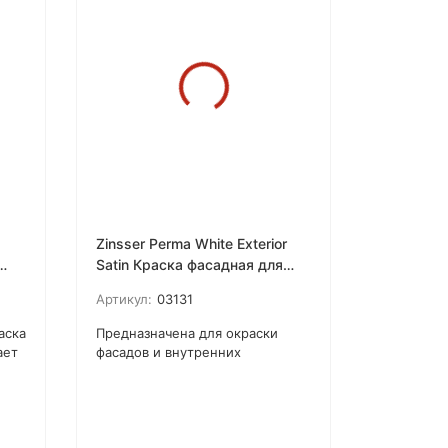
Zinsser Perma White Exterior
Satin Краска фасадная для
наружных работ,
Артикул:
03131
самогрунтующаяся
аска
Предназначена для окраски
ает
фасадов и внутренних
помещений
высоконагруженных стен,
требующих постоянной
от
влажной уборки, например, в
школах, больницах, подъездах и