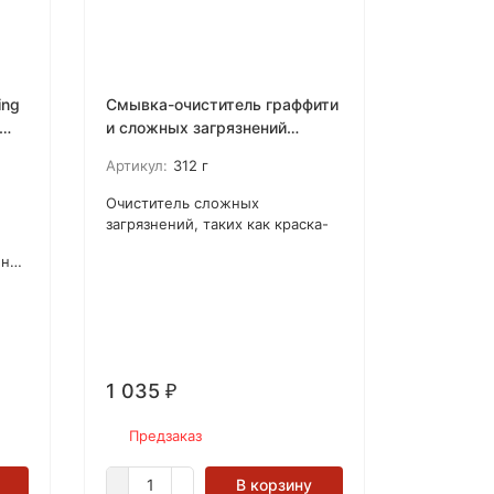
ing
Смывка-очиститель граффити
и сложных загрязнений
Zinsser
Артикул:
312 г
Очиститель сложных
загрязнений, таких как краска-
спрей, чернила, маркеры,
е)
помада, следы краски и восков
для обуви, прилипший клей и
е
пропитки для бетона с
окрашенных и других
о
обработанных поверхностей;
1 035
₽
Предзаказ
В корзину