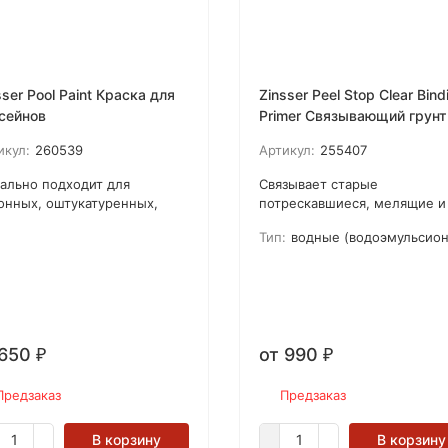
sser Pool Paint Краска для
Zinsser Peel Stop Clear Bind
сейнов
Primer Связывающий грунт
для потрескавшихся и
икул:
260539
Артикул:
255407
мелящих поверхностей
ально подходит для
Связывает старые
онных, оштукатуренных,
потрескавшиеся, мелящие и
енных бассейнов выше и
отслаивающиеся краски на
Тип:
водные (водоэмульсионны
е уровня грунта. Прекрасно
поверхности Заполняет
овляет и гидроизолирует
пробелы под краями старой
онные и оштукатуренные
краски и склеивает мелящи
ерхности. Не подходит для
поверхности Уменьшает
есения на пластик,
продолжительность работ п
стекло или поверхности,
удалению старой краски
 650
от 990
ее окрашенные
₽
₽
хкомпонентными
ксидными составами!
Предзаказ
Предзаказ
В корзину
В корзину