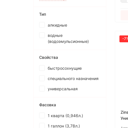
Тип
алкидные
водные
-7
(водоэмульсионные)
Свойства
быстросохнущие
специального назначения
универсальная
Фасовка
Zin
1 кварта (0,946л.)
Уни
сти
1 галлон (3,78л.)