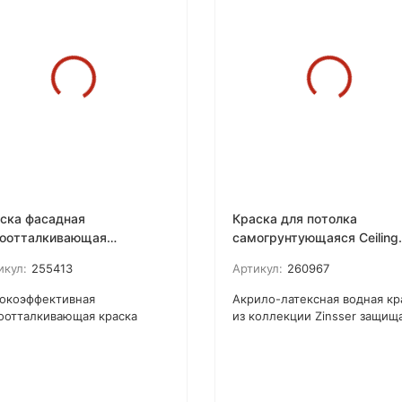
ска фасадная
Краска для потолка
оотталкивающая
самогрунтующаяся Ceiling
тивогрибковая Zinsser
Paint Zinsser
икул:
255413
Артикул:
260967
erTite
окоэффективная
Акрило-латексная водная кр
оотталкивающая краска
из коллекции Zinsser защищ
sser от RUST-OLEUM с
потолок от образования
тивогрибковым эффектом.
плесени, грибка, пятен.
Эффективно закрашивает
никотиновый осадок, следы 
воды, шампанского и т.п.