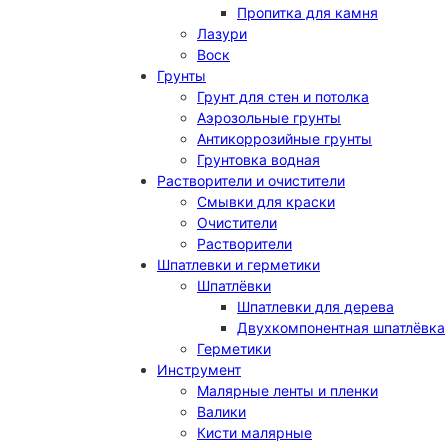
Пропитка для камня
Лазури
Воск
Грунты
Грунт для стен и потолка
Аэрозольные грунты
Антикоррозийные грунты
Грунтовка водная
Растворители и очистители
Смывки для краски
Очистители
Растворители
Шпатлевки и герметики
Шпатлёвки
Шпатлевки для дерева
Двухкомпонентная шпатлёвка
Герметики
Инструмент
Малярные ленты и пленки
Валики
Кисти малярные