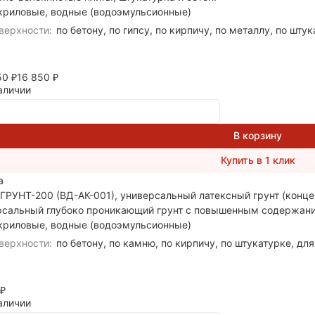
криловые, водные (водоэмульсионные)
верхности:
по бетону, по гипсу, по кирпичу, по металлу, по шту
350
16 850
₽
₽
аличии
В корзину
Купить в 1 клик
а
РУНТ-200 (ВД-АК-001), универсальный латексный грунт (конце
рсальный глубоко проникающий грунт с повышенным содержани
криловые, водные (водоэмульсионные)
верхности:
по бетону, по камню, по кирпичу, по штукатурке, дл
₽
аличии