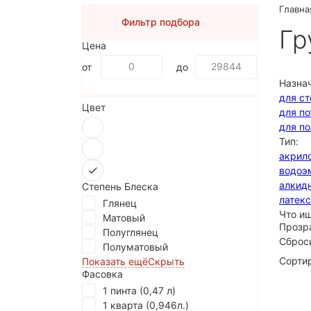
Главна
Фильтр подбора
Гр
Цена
от
до
Назна
для ст
Цвет
для по
для по
Тип:
акрил
водоэ
алкид
Степень Блеска
латек
Глянец
Что и
Матовый
Прозр
Полуглянец
Сброс
Полуматовый
Сортир
Показать ещё
Скрыть
Фасовка
1 пинта (0,47 л)
1 кварта (0,946л.)