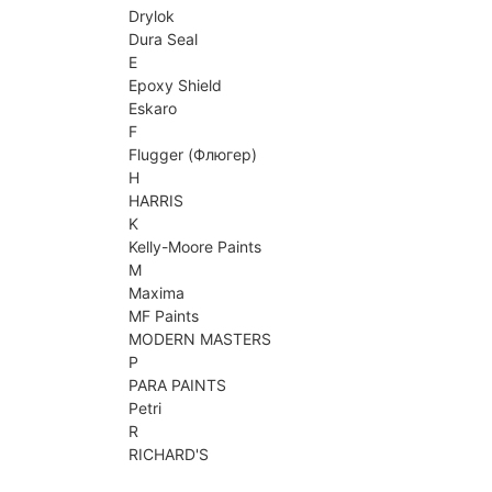
Drylok
Dura Seal
E
Epoxy Shield
Eskaro
F
Flugger (Флюгер)
H
HARRIS
K
Kelly-Moore Paints
M
Maxima
MF Paints
MODERN MASTERS
P
PARA PAINTS
Petri
R
RICHARD'S