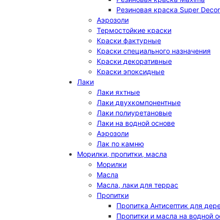
Резиновая краска Super Decor
Аэрозоли
Термостойкие краски
Краски фактурные
Краски специального назначения
Краски декоративные
Краски эпоксидные
Лаки
Лаки яхтные
Лаки двухкомпонентные
Лаки полиуретановые
Лаки на водной основе
Аэрозоли
Лак по камню
Морилки, пропитки, масла
Морилки
Масла
Масла, лаки для террас
Пропитки
Пропитка Антисептик для дер
Пропитки и масла на водной 