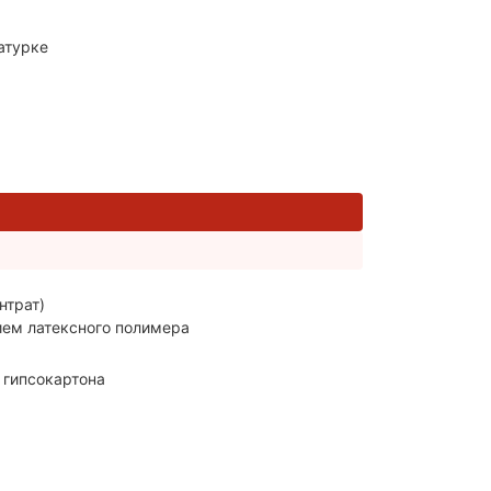
катурке
нтрат)
ем латексного полимера
я гипсокартона