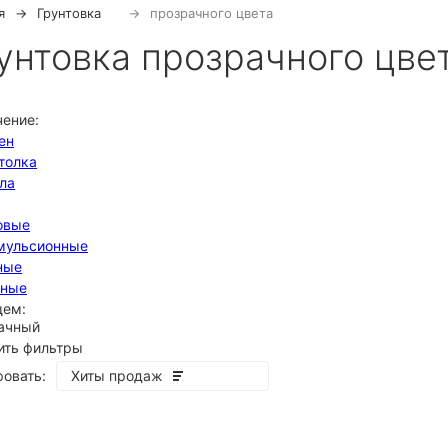
я
Грунтовка
прозрачного цвета
унтовка прозрачного цве
чение:
ен
толка
ла
овые
мульсионные
ные
сные
щем:
ачный
ить фильтры
овать:
Хиты продаж