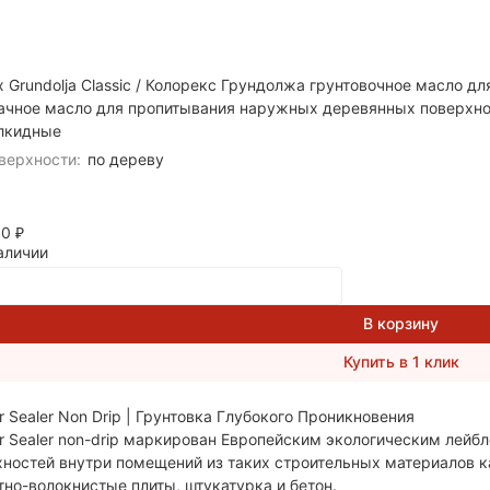
x Grundolja Classic / Колорекс Грундолжа грунтовочное масло 
покупателей
ачное масло для пропитывания наружных деревянных поверхно
лкидные
верхности:
по дереву
00
₽
аличии
В корзину
Купить в 1 клик
r Sealer Non Drip | Грунтовка Глубокого Проникновения
r Sealer non-drip маркирован Европейским экологическим лейб
ностей внутри помещений из таких строительных материалов как
но-волокнистые плиты, штукатурка и бетон.