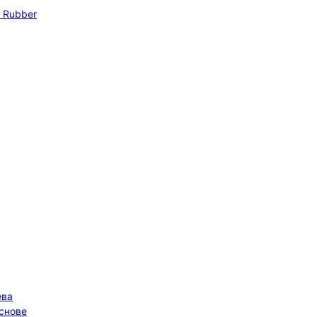
 Rubber
ева
основе