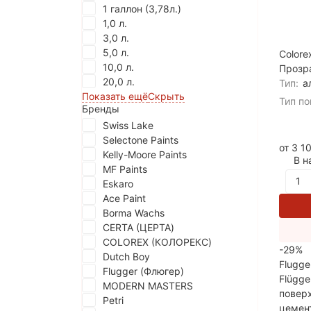
1 галлон (3,78л.)
1,0 л.
3,0 л.
5,0 л.
Colore
10,0 л.
Прозр
20,0 л.
Тип:
а
Показать ещё
Скрыть
Тип по
Бренды
Swiss Lake
Selectone Paints
от 3 1
Kelly-Moore Paints
В н
MF Paints
Eskaro
Ace Paint
Borma Wachs
CERTA (ЦЕРТА)
COLOREX (КОЛОРЕКС)
-29%
Dutch Boy
Flugge
Flugger (Флюгер)
Flügge
MODERN MASTERS
поверх
Petri
цемент