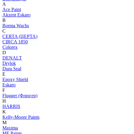
A
Ace Paint
Akzent Eskaro
B
Borma Wachs
C
CERTA (ЦЕРТА)
CIRCA 1850
Colorex
D
DENALT
Drylok
Dura Seal
E
Epoxy Shield
Eskaro
F
Flugger (Флюгер)
H
HARRIS
K
Kelly-Moore Paints
M
Maxima
MF Paints