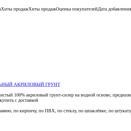
а
Хиты продаж
Хиты продаж
Оценка
покупателей
Дата добавлени
ЛЬНЫЙ АКРИЛОВЫЙ ГРУНТ
00% акриловый грунт-силер на водной основе, предназначен
купить с доставкой
о камню, по кирпичу, по ПВХ, по стеклу, по шпаклёвке, по штукат