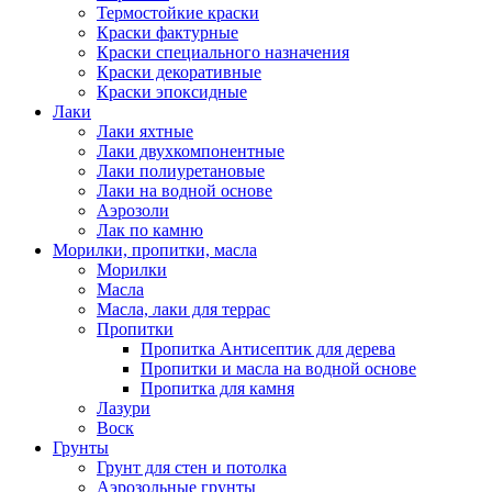
Термостойкие краски
Краски фактурные
Краски специального назначения
Краски декоративные
Краски эпоксидные
Лаки
Лаки яхтные
Лаки двухкомпонентные
Лаки полиуретановые
Лаки на водной основе
Аэрозоли
Лак по камню
Морилки, пропитки, масла
Морилки
Масла
Масла, лаки для террас
Пропитки
Пропитка Антисептик для дерева
Пропитки и масла на водной основе
Пропитка для камня
Лазури
Воск
Грунты
Грунт для стен и потолка
Аэрозольные грунты