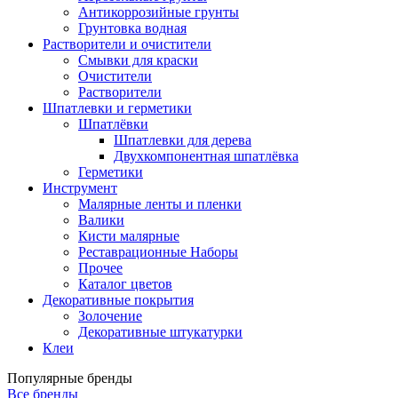
Антикоррозийные грунты
Грунтовка водная
Растворители и очистители
Смывки для краски
Очистители
Растворители
Шпатлевки и герметики
Шпатлёвки
Шпатлевки для дерева
Двухкомпонентная шпатлёвка
Герметики
Инструмент
Малярные ленты и пленки
Валики
Кисти малярные
Реставрационные Наборы
Прочее
Каталог цветов
Декоративные покрытия
Золочение
Декоративные штукатурки
Клеи
Популярные бренды
Все бренды