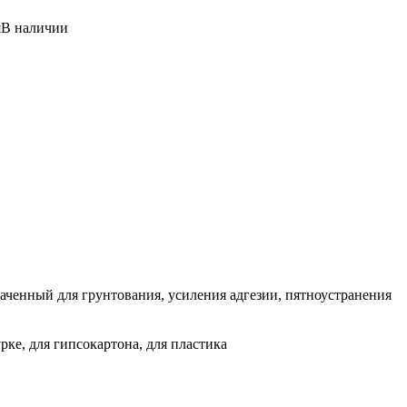
я
В наличии
ный для грунтования, усиления адгезии, пятноустранения
урке, для гипсокартона, для пластика