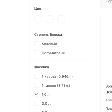
Сор
Цвет
Степень Блеска
Матовый
Полуматовый
Фасовка
1 кварта (0,946л.)
1 галлон (3,78л.)
Bor
гру
1,0 л.
Tur
Арт
3,0 л.
Под