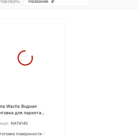
тировать:
Название
покупателей
ma Wachs Водная
нтовка для паркета
apory Per Parque
икул:
NAT4140
готовка поверхности -