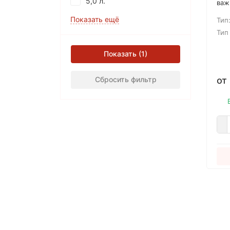
5,0 л.
важ
при
Показать ещё
Тип
нуж
пар
Тип
гру
PAR
Показать
обр
дер
Сбросить фильтр
от
обе
сце
цве