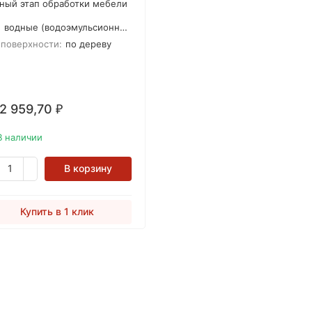
ный этап обработки мебели
 условии использования
:
водные (водоэмульсионные)
ного материала. Для
кета идеально подходит
 поверхности:
по дереву
нтовка TURAPORY PER
QUET, которой можно
абатывать все виды
евянных полов. Грунтовка
 2 959,70
₽
спечивает лучшее
пление лака и не меняет
т финишного покрытия.
В наличии
В корзину
Купить в 1 клик