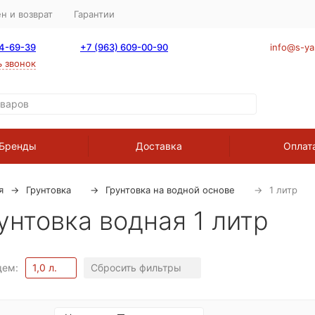
н и возврат
Гарантии
64-69-39
+7 (963) 609-00-90
info@s-ya
ь звонок
Бренды
Доставка
Оплат
я
Грунтовка
Грунтовка на водной основе
1 литр
унтовка водная 1 литр
щем:
1,0 л.
Сбросить фильтры