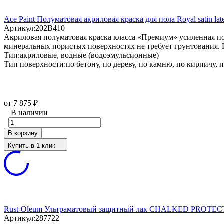
Ace Paint Полуматовая акриловая краска для пола Royal satin late
Артикул:
202B410
Aкриловая полуматовая краска класса «Премиум» усиленная п
минеральных пористых поверхностях не требует грунтования. 
Тип:
акриловые, водные (водоэмульсионные)
Тип поверхности:
по бетону, по дереву, по камню, по кирпичу,
от 7 875
₽
В наличии
В корзину
Купить в 1 клик
Rust-Oleum Ультраматовый защитный лак CHALKED PROTE
Артикул:
287722