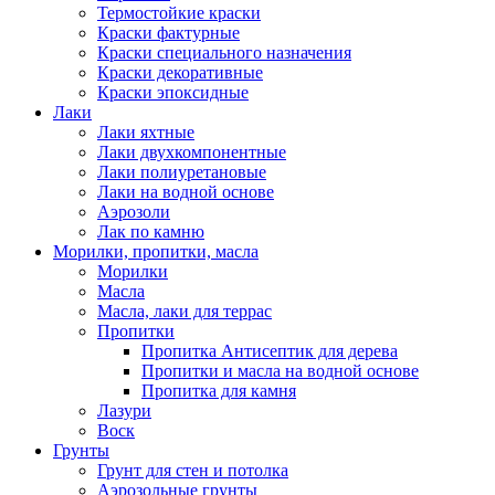
Термостойкие краски
Краски фактурные
Краски специального назначения
Краски декоративные
Краски эпоксидные
Лаки
Лаки яхтные
Лаки двухкомпонентные
Лаки полиуретановые
Лаки на водной основе
Аэрозоли
Лак по камню
Морилки, пропитки, масла
Морилки
Масла
Масла, лаки для террас
Пропитки
Пропитка Антисептик для дерева
Пропитки и масла на водной основе
Пропитка для камня
Лазури
Воск
Грунты
Грунт для стен и потолка
Аэрозольные грунты