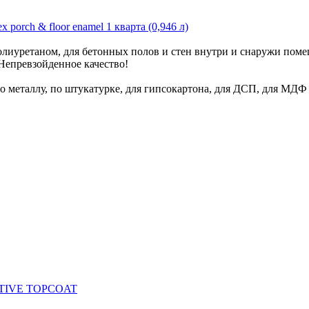
x porch & floor enamel 1 кварта (0,946 л)
олиуретаном, для бетонных полов и стен внутри и снаружи по
Непревзойденное качество!
 по металлу, по штукатурке, для гипсокартона, для ДСП, для МДФ
CTIVE TOPCOAT