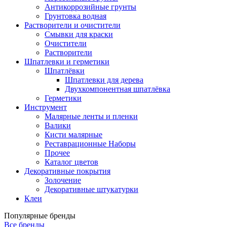
Антикоррозийные грунты
Грунтовка водная
Растворители и очистители
Смывки для краски
Очистители
Растворители
Шпатлевки и герметики
Шпатлёвки
Шпатлевки для дерева
Двухкомпонентная шпатлёвка
Герметики
Инструмент
Малярные ленты и пленки
Валики
Кисти малярные
Реставрационные Наборы
Прочее
Каталог цветов
Декоративные покрытия
Золочение
Декоративные штукатурки
Клеи
Популярные бренды
Все бренды