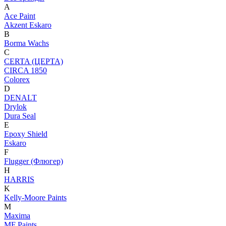
A
Ace Paint
Akzent Eskaro
B
Borma Wachs
C
CERTA (ЦЕРТА)
CIRCA 1850
Colorex
D
DENALT
Drylok
Dura Seal
E
Epoxy Shield
Eskaro
F
Flugger (Флюгер)
H
HARRIS
K
Kelly-Moore Paints
M
Maxima
MF Paints