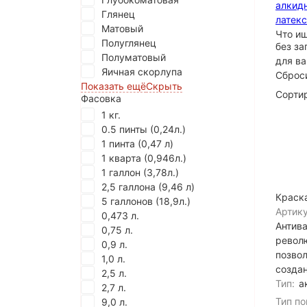
алкид
Глянец
латек
Матовый
Что и
Полуглянец
без за
Полуматовый
для в
Яичная скорлупа
Сброс
Показать ещё
Скрыть
Сортир
Фасовка
1 кг.
0.5 пинты (0,24л.)
1 пинта (0,47 л)
1 кварта (0,946л.)
1 галлон (3,78л.)
2,5 галлона (9,46 л)
Краск
5 галлонов (18,9л.)
Артику
0,473 л.
Антив
0,75 л.
револ
0,9 л.
позвол
1,0 л.
создан
2,5 л.
Тип:
а
2,7 л.
Тип по
9,0 л.