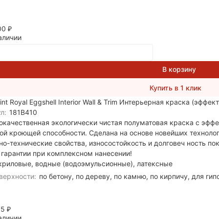
400
₽
аличии
В корзину
Купить в 1 клик
int Royal Eggshell Interior Wall & Trim Интерьерная краска (эффек
л:
181B410
окачественная экологически чистая полуматовая краска с эффе
ой кроющей способности. Сделана на основе новейших технологи
о-технические свойства, износостойкость и долговеч ность по
 гарантии при комплексном нанесении!
криловые, водные (водоэмульсионные), латексные
верхности:
по бетону, по дереву, по камню, по кирпичу, для ги
75
₽
аличии