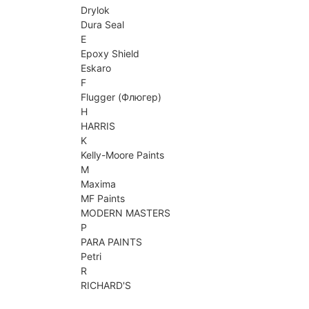
Drylok
Dura Seal
E
Epoxy Shield
Eskaro
F
Flugger (Флюгер)
H
HARRIS
K
Kelly-Moore Paints
M
Maxima
MF Paints
MODERN MASTERS
P
PARA PAINTS
Petri
R
RICHARD'S