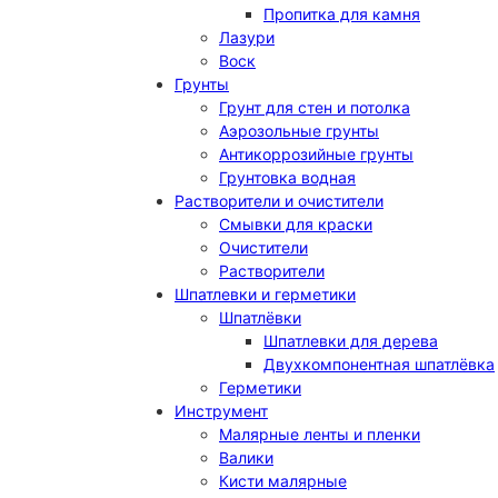
Пропитка для камня
Лазури
Воск
Грунты
Грунт для стен и потолка
Аэрозольные грунты
Антикоррозийные грунты
Грунтовка водная
Растворители и очистители
Смывки для краски
Очистители
Растворители
Шпатлевки и герметики
Шпатлёвки
Шпатлевки для дерева
Двухкомпонентная шпатлёвка
Герметики
Инструмент
Малярные ленты и пленки
Валики
Кисти малярные