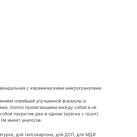
ивандальная c керамическими микрогранулами
енением новейшей улучшенной формулы и
ами, плотно прилегающими между собой и не
обой покрытие два-в-одном (краска + грунт),
 Не имеет аналогов.
катурке, для гипсокартона, для ДСП, для МДФ