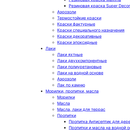
Резиновая краска Super Decor
Аэрозоли
Термостойкие краски
Краски фактурные
Краски специального назначения
Краски декоративные
Краски эпоксидные
Лаки
Лаки яхтные
Лаки двухкомпонентные
Лаки полиуретановые
Лаки на водной основе
Аэрозоли
Лак по камню
Морилки, пропитки, масла
Морилки
Масла
Масла, лаки для террас
Пропитки
Пропитка Антисептик для дер
Пропитки и масла на водной 