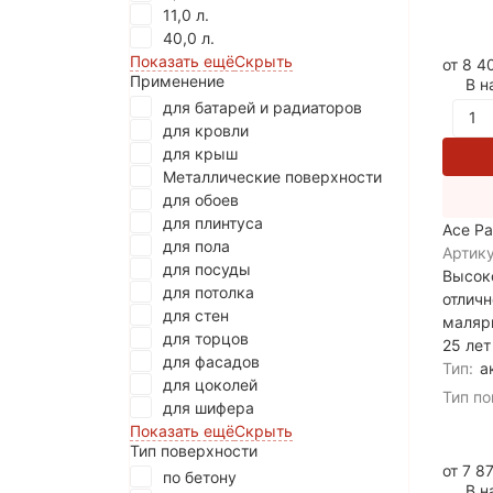
11,0 л.
40,0 л.
Показать ещё
Скрыть
от 8 
Применение
В н
для батарей и радиаторов
для кровли
для крыш
Металлические поверхности
для обоев
для плинтуса
Ace Pa
для пола
Артику
для посуды
Высок
для потолка
отличн
для стен
малярн
для торцов
25 лет
для фасадов
Тип:
а
для цоколей
Тип по
для шифера
Показать ещё
Скрыть
Тип поверхности
от 7 8
по бетону
В н