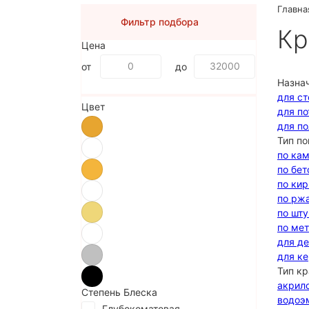
Главна
Фильтр подбора
Кр
Цена
от
до
Назна
для ст
Цвет
для по
для по
Тип по
по ка
по бет
по ки
по рж
по шт
по ме
для д
для к
Тип кр
акрил
Степень Блеска
водоэ
Глубокоматовая