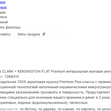
ные
сные
щем:
паха
анной
ить фильтры
овать:
Хиты продаж
а CLARK + KENSINGTON FLAT Premium интерьерная матовая ант
покупателей
л:
126B410
андальная 100% акриловая краска Premium Plus класса с прим
юционной технологией наполнения керамическими микрогранул
яющими загрязнениям проникать в поверхность. Представляет с
ное специально для экономии вашего времени и денег в 2 раза.
криловые, водные (водоэмульсионные), латексные
верхности:
по бетону, по дереву, по камню, по кирпичу, по шту