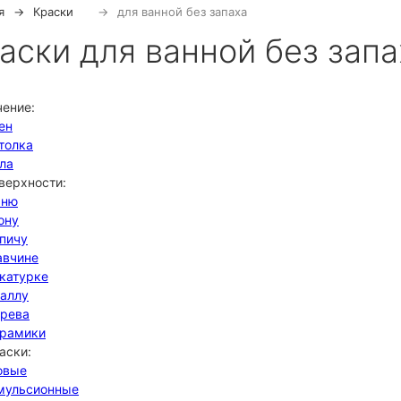
я
Краски
для ванной без запаха
аски для ванной без запа
чение:
ен
толка
ла
верхности:
мню
ону
рпичу
авчине
укатурке
таллу
ерева
ерамики
аски:
овые
мульсионные