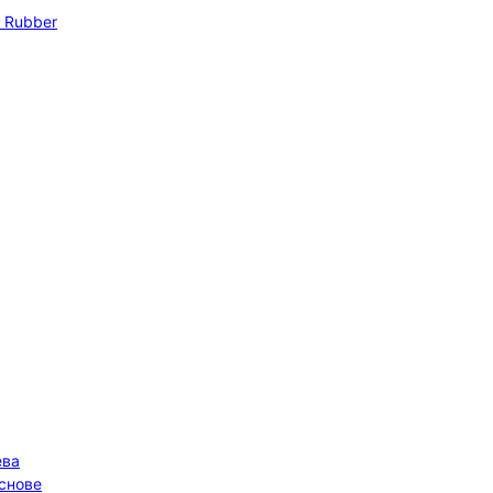
 Rubber
ева
основе