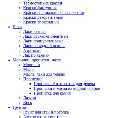
Термостойкие краски
Краски фактурные
Краски специального назначения
Краски декоративные
Краски эпоксидные
Лаки
Лаки яхтные
Лаки двухкомпонентные
Лаки полиуретановые
Лаки на водной основе
Аэрозоли
Лак по камню
Морилки, пропитки, масла
Морилки
Масла
Масла, лаки для террас
Пропитки
Пропитка Антисептик для дерева
Пропитки и масла на водной основе
Пропитка для камня
Лазури
Воск
Грунты
Грунт для стен и потолка
Аэрозольные грунты