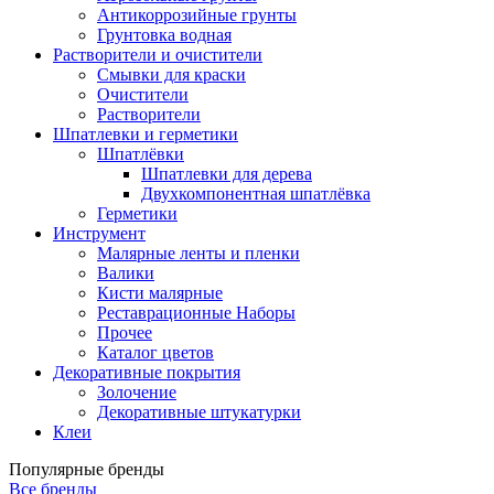
Антикоррозийные грунты
Грунтовка водная
Растворители и очистители
Смывки для краски
Очистители
Растворители
Шпатлевки и герметики
Шпатлёвки
Шпатлевки для дерева
Двухкомпонентная шпатлёвка
Герметики
Инструмент
Малярные ленты и пленки
Валики
Кисти малярные
Реставрационные Наборы
Прочее
Каталог цветов
Декоративные покрытия
Золочение
Декоративные штукатурки
Клеи
Популярные бренды
Все бренды