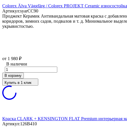
Colorex Älva Väggfärg / Colorex PROJEKT Ceramic износостойка
Артикул:
syarCC90
Проджект Керамик Антивандальная матовая краска с добавлени
коридоров, зимних садов, подвалов и т. д. Минимальное выдел
укрывистостью.
от 1 980
₽
В наличии
В корзину
Купить в 1 клик
Краска CLARK + KENSINGTON FLAT Premium интерьерная мат
Артикул:
126B410