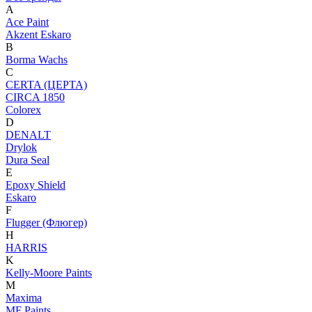
A
Ace Paint
Akzent Eskaro
B
Borma Wachs
C
CERTA (ЦЕРТА)
CIRCA 1850
Colorex
D
DENALT
Drylok
Dura Seal
E
Epoxy Shield
Eskaro
F
Flugger (Флюгер)
H
HARRIS
K
Kelly-Moore Paints
M
Maxima
MF Paints