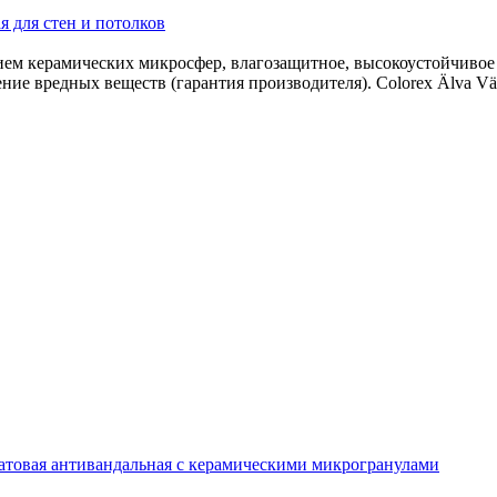
я для стен и потолков
ем керамических микросфер, влагозащитное, высокоустойчивое п
ение вредных веществ (гарантия производителя). Colorex Älva V
овая антивандальная c керамическими микрогранулами