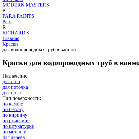
MODERN MASTERS
P
PARA PAINTS
Petri
R
RICHARD'S
Главная
Краски
для водопроводных труб в ванной
Краски для водопроводных труб в ванн
Назначение:
для стен
для потолка
для пола
Тип поверхности:
по камню
по бетону
по кирпичу
по ржавчине
по штукатурке
по металлу
для дерева