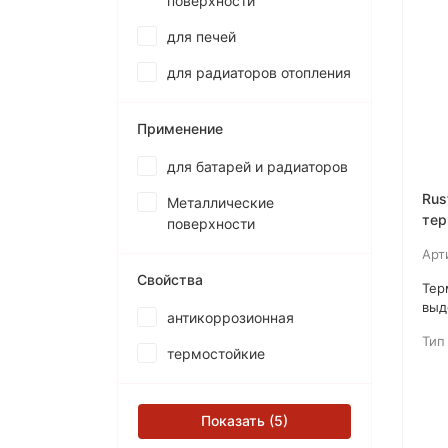
поверхности
для печей
для радиаторов отопления
Применение
для батарей и радиаторов
Rus
Металлические
тер
поверхности
гля
Арт
Свойства
​Те
выд
антикоррозионная
обр
Тип
260
термостойкие
дол
Показать