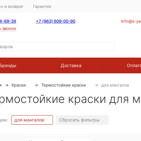
н и возврат
Гарантии
64-69-39
+7 (963) 609-00-90
info@s-ya
ь звонок
Бренды
Доставка
Оплат
я
Краски
Термостойкие краски
для мангалов
рмостойкие краски для м
щем:
для мангалов
Сбросить фильтры