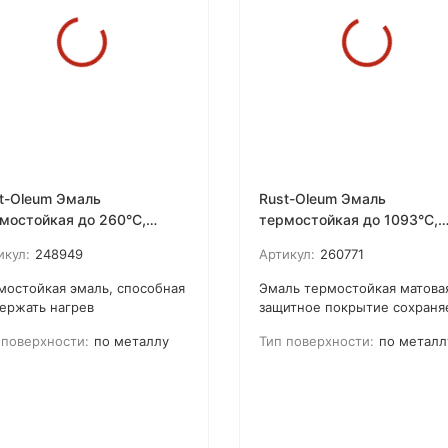
t-Oleum Эмаль
Rust-Oleum Эмаль
мостойкая до 260°С,
термостойкая до 1093°С,
нцевая
матовая
икул:
248949
Артикул:
260771
рмостойкая эмаль, способная
​Эмаль термостойкая матовая
ержать нагрев
защитное покрытие сохраня
аботанной поверхности до
стойкость даже при нагреве
 поверхности:
по металлу
Тип поверхности:
по металл
°С – это эффективная и
поверхности до температур
говременная защита.
1093°С.