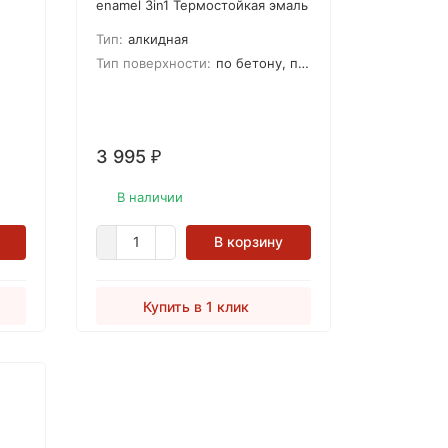
enamel 3in1 Термостойкая эмаль
3в1 (750 мл), цв. чёрный
Тип:
алкидная
матовый, блеск 30%.
ли
Выдерживает температуры до
Тип поверхности:
по бетону, по железу
800°C (не постоянного
,
воздействия). Матовая.
Доступна в чёрном и
алюминиевом цветах.
3 995
₽
В наличии
В корзину
Купить в 1 клик