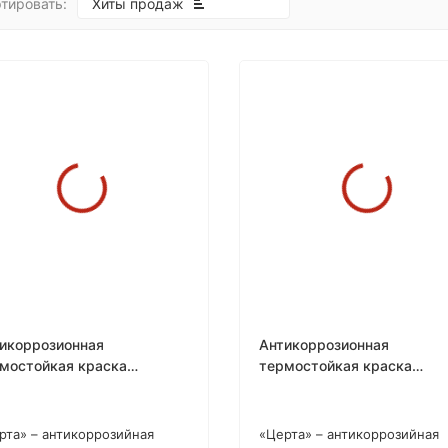
тировать:
Хиты продаж
покупателей
икоррозионная
Антикоррозионная
мостойкая краска
термостойкая краска
РТА» Аэрозоль 520 мл.
«ЦЕРТА»
рта» – антикоррозийная
«Церта» – антикоррозийная