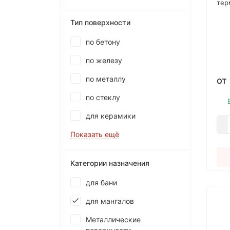
тер
мет
Тип поверхности
нан
сис
по бетону
дви
мет
по железу
кот
воз
по металлу
от
-70
по стеклу
для керамики
Показать ещё
Категории назначения
для бани
для мангалов
Металлические