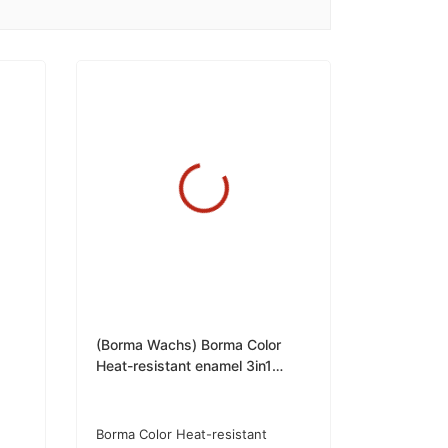
(Borma Wachs) Borma Color
Heat-resistant enamel 3in1
Термостойкая эмаль 3в1 (750
мл), цв. чёрный матовый,
блеск 30%
Borma Color Heat-resistant