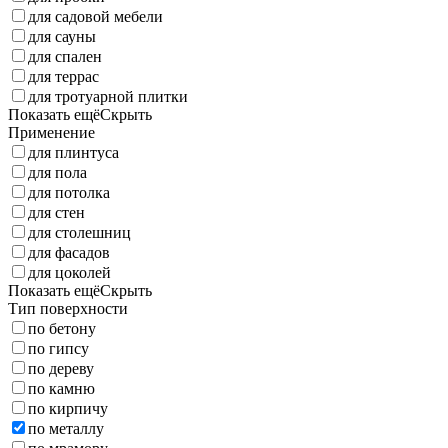
для садовой мебели
для сауны
для спален
для террас
для тротуарной плитки
Показать ещё
Скрыть
Применение
для плинтуса
для пола
для потолка
для стен
для столешниц
для фасадов
для цоколей
Показать ещё
Скрыть
Тип поверхности
по бетону
по гипсу
по дереву
по камню
по кирпичу
по металлу