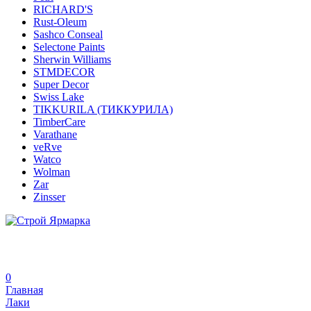
RICHARD'S
Rust-Oleum
Sashco Conseal
Selectone Paints
Sherwin Williams
STMDECOR
Super Decor
Swiss Lake
TIKKURILA (ТИККУРИЛА)
TimberCare
Varathane
veRve
Watco
Wolman
Zar
Zinsser
0
Главная
Лаки