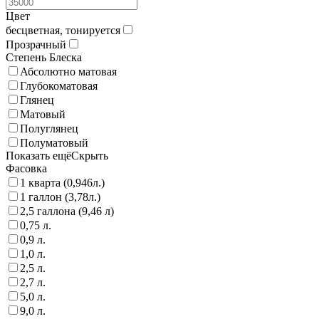
Цвет
бесцветная, тонируется
Прозрачный
Степень Блеска
Абсолютно матовая
Глубокоматовая
Глянец
Матовый
Полуглянец
Полуматовый
Показать ещё
Скрыть
Фасовка
1 кварта (0,946л.)
1 галлон (3,78л.)
2,5 галлона (9,46 л)
0,75 л.
0,9 л.
1,0 л.
2,5 л.
2,7 л.
5,0 л.
9,0 л.