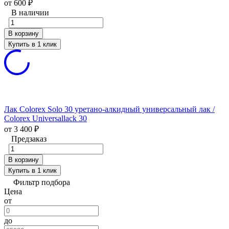
от 600
₽
В наличии
В корзину
Купить в 1 клик
Лак Colorex Solo 30 уретано-алкидный универсальный лак /
Colorex Universallack 30
от 3 400
₽
Предзаказ
В корзину
Купить в 1 клик
Фильтр подбора
Цена
от
до