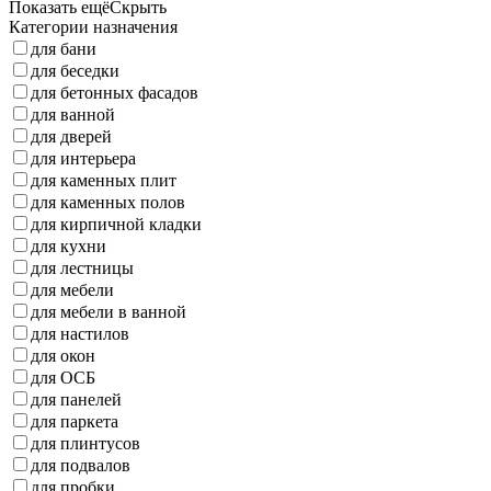
Показать ещё
Скрыть
Категории назначения
для бани
для беседки
для бетонных фасадов
для ванной
для дверей
для интерьера
для каменных плит
для каменных полов
для кирпичной кладки
для кухни
для лестницы
для мебели
для мебели в ванной
для настилов
для окон
для ОСБ
для панелей
для паркета
для плинтусов
для подвалов
для пробки