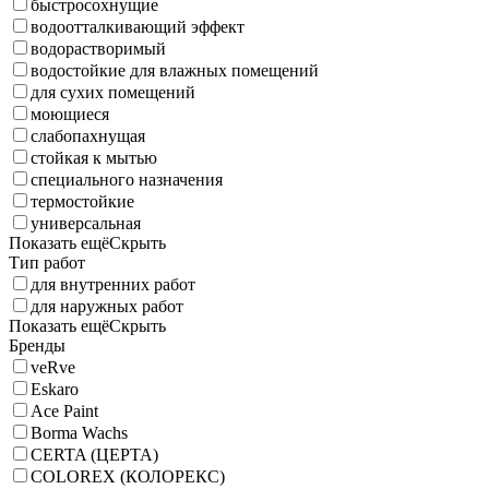
быстросохнущие
водоотталкивающий эффект
водорастворимый
водостойкие для влажных помещений
для сухих помещений
моющиеся
слабопахнущая
стойкая к мытью
специального назначения
термостойкие
универсальная
Показать ещё
Скрыть
Тип работ
для внутренних работ
для наружных работ
Показать ещё
Скрыть
Бренды
veRve
Eskaro
Ace Paint
Borma Wachs
CERTA (ЦЕРТА)
COLOREX (КОЛОРЕКС)