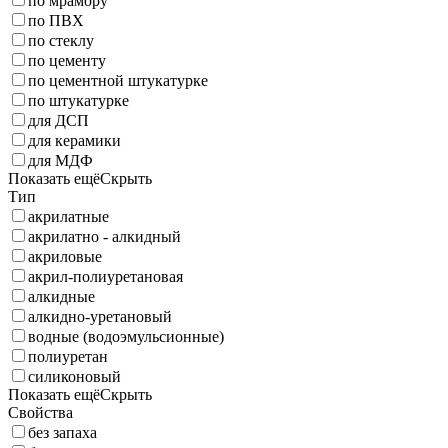
по мрамору
по ПВХ
по стеклу
по цементу
по цементной штукатурке
по штукатурке
для ДСП
для керамики
для МДФ
Показать ещё
Скрыть
Тип
акрилатные
акрилатно - алкидный
акриловые
акрил-полиуретановая
алкидные
алкидно-уретановый
водные (водоэмульсионные)
полиуретан
силиконовый
Показать ещё
Скрыть
Свойства
без запаха