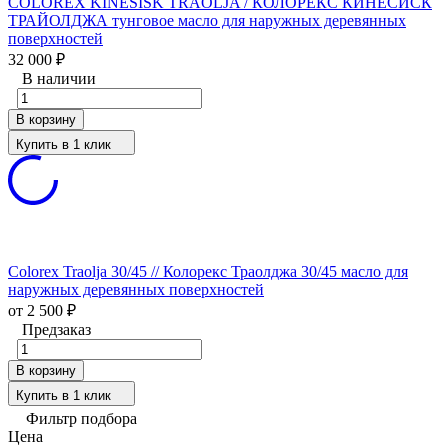
COLOREX KINESISK TRAOLJA / КОЛОРЕКС КИНЕСИСК
ТРАЙОЛДЖА тунговое масло для наружных деревянных
поверхностей
32 000
₽
В наличии
В корзину
Купить в 1 клик
Colorex Traolja 30/45 // Колорекс Траолджа 30/45 масло для
наружных деревянных поверхностей
от 2 500
₽
Предзаказ
В корзину
Купить в 1 клик
Фильтр подбора
Цена