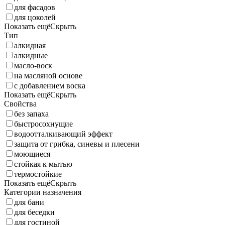
для фасадов
для цоколей
Показать ещё
Скрыть
Тип
алкидная
алкидные
масло-воск
на масляной основе
с добавлением воска
Показать ещё
Скрыть
Свойства
без запаха
быстросохнущие
водоотталкивающий эффект
защита от грибка, синевы и плесени
моющиеся
стойкая к мытью
термостойкие
Показать ещё
Скрыть
Категории назначения
для бани
для беседки
для гостиной