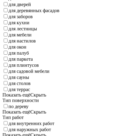
для дверей
для деревянных фасадов
для заборов
для кухни
для лестницы
для мебели
для настилов
для окон
для палуб
для паркета
для плинтусов
для садовой мебели
для сауны
для столов
для террас
Показать ещё
Скрыть
Тип поверхности
по дереву
Показать ещё
Скрыть
Тип работ
для внутренних работ
для наружных работ
Показать ещё
Скрыть