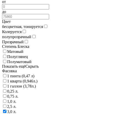
от
до
Цвет
бесцветная, тонируется
Колеруется
полупрозрачный
Прозрачный
Степень Блеска
Матовый
Полуглянец
Полуматовый
Показать ещё
Скрыть
Фасовка
1 пинта (0,47 л)
1 кварта (0,946л.)
1 галлон (3,78л.)
0,25 л.
0,75 л.
1,0 л.
2,5 л.
3,0 л.