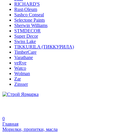
RICHARD'S
Rust-Oleum
Sashco Conseal
Selectone Paints
Sherwin Williams
STMDECOR
Super Decor
Swiss Lake
TIKKURILA (ТИККУРИЛА)
TimberCare
Varathane
veRve
Watco
Wolman
Zar
Zinsser
0
Главная
Морилки, пропитки, масла