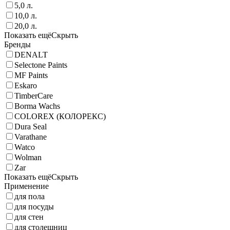
5,0 л.
10,0 л.
20,0 л.
Показать ещё
Скрыть
Бренды
DENALT
Selectone Paints
MF Paints
Eskaro
TimberCare
Borma Wachs
COLOREX (КОЛОРЕКС)
Dura Seal
Varathane
Watco
Wolman
Zar
Показать ещё
Скрыть
Применение
для пола
для посуды
для стен
для столешниц