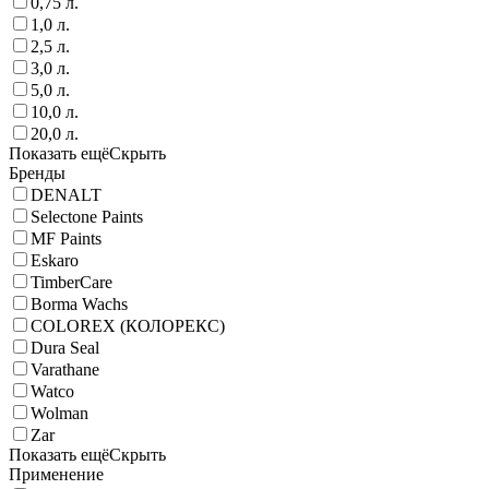
0,75 л.
1,0 л.
2,5 л.
3,0 л.
5,0 л.
10,0 л.
20,0 л.
Показать ещё
Скрыть
Бренды
DENALT
Selectone Paints
MF Paints
Eskaro
TimberCare
Borma Wachs
COLOREX (КОЛОРЕКС)
Dura Seal
Varathane
Watco
Wolman
Zar
Показать ещё
Скрыть
Применение