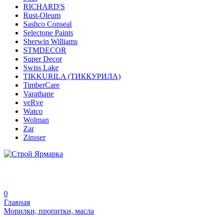
RICHARD'S
Rust-Oleum
Sashco Conseal
Selectone Paints
Sherwin Williams
STMDECOR
Super Decor
Swiss Lake
TIKKURILA (ТИККУРИЛА)
TimberCare
Varathane
veRve
Watco
Wolman
Zar
Zinsser
0
Главная
Морилки, пропитки, масла