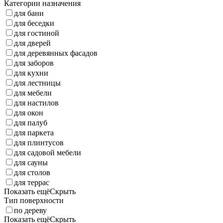
Категории назначения
для бани
для беседки
для гостиной
для дверей
для деревянных фасадов
для заборов
для кухни
для лестницы
для мебели
для настилов
для окон
для палуб
для паркета
для плинтусов
для садовой мебели
для сауны
для столов
для террас
Показать ещё
Скрыть
Тип поверхности
по дереву
Показать ещё
Скрыть