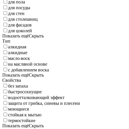
для пола
для посуды
для стен
для столешниц
для фасадов
для цоколей
Показать ещё
Скрыть
Тип
алкидная
алкидные
масло-воск
на масляной основе
с добавлением воска
Показать ещё
Скрыть
Свойства
без запаха
быстросохнущие
водоотталкивающий эффект
защита от грибка, синевы и плесени
моющиеся
стойкая к мытью
термостойкие
Показать ещё
Скрыть