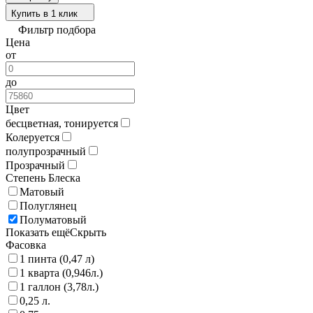
Купить в 1 клик
Фильтр подбора
Цена
от
до
Цвет
бесцветная, тонируется
Колеруется
полупрозрачный
Прозрачный
Степень Блеска
Матовый
Полуглянец
Полуматовый
Показать ещё
Скрыть
Фасовка
1 пинта (0,47 л)
1 кварта (0,946л.)
1 галлон (3,78л.)
0,25 л.