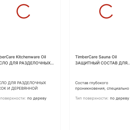
berCare Kitchenware Oil
TimberCare Sauna Oil
СЛО ДЛЯ РАЗДЕЛОЧНЫХ
ЗАЩИТНЫЙ СОСТАВ ДЛЯ
СОК И ДЕРЕВЯННОЙ
БАНЬ И САУН
СУДЫ
СЛО ДЛЯ РАЗДЕЛОЧНЫХ
Состав глубокого
ОК И ДЕРЕВЯННОЙ
проникновения, специально
УДЫ Натуральное масло,
разработано для защиты
 поверхности:
по дереву
Тип поверхности:
по дереву
циально разработано для
деревянных поверхностей в
рытия деревянных
сауне и бани.
делочных столов,
делочных досок, салатниц,
носов для пиццы и других
дметов кухонной утвари,