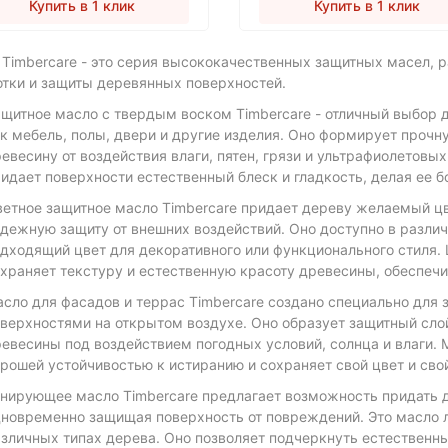
Купить в 1 клик
Купить в 1 клик
 Timbercare - это серия высококачественных защитных масел, 
отки и защиты деревянных поверхностей.
щитное масло с твердым воском Timbercare - отличный выбор 
к мебель, полы, двери и другие изделия. Оно формирует прочн
евесину от воздействия влаги, пятен, грязи и ультрафиолетовых
идает поверхности естественный блеск и гладкость, делая ее б
етное защитное масло Timbercare придает дереву желаемый ц
дежную защиту от внешних воздействий. Оно доступно в различ
дходящий цвет для декоративного или функционального стиля.
храняет текстуру и естественную красоту древесины, обеспечи
сло для фасадов и террас Timbercare создано специально для
верхностями на открытом воздухе. Оно образует защитный сл
евесины под воздействием погодных условий, солнца и влаги. 
рошей устойчивостью к истиранию и сохраняет свой цвет и сво
нирующее масло Timbercare предлагает возможность придать д
новременно защищая поверхность от повреждений. Это масло л
зличных типах дерева. Оно позволяет подчеркнуть естественны