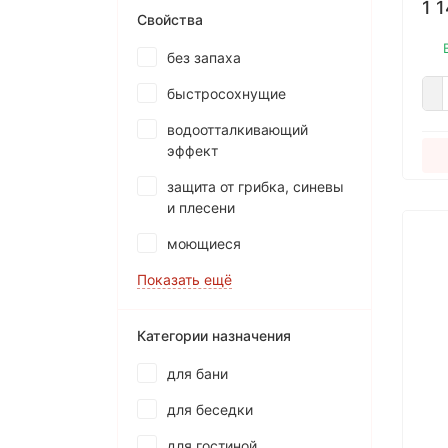
1 
кон
Свойства
без запаха
быстросохнущие
водоотталкивающий
эффект
защита от грибка, синевы
и плесени
моющиеся
Показать ещё
Категории назначения
для бани
для беседки
для гостиной