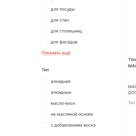
для посуды
для стен
для столешниц
для фасадов
Показать ещё
Tim
МА
Тип
ДО
ПО
алкидная
МА
алкидные
ДОС
ПОС
Тип
масло-воск
спе
пок
на масляной основе
раз
раз
с добавлением воска
под
пре