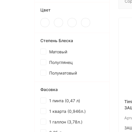
Сор
Цвет
Степень Блеска
Матовый
Полуглянец
Полуматовый
Фасовка
1 пинта (0,47 л)
Tim
ЗА
1 кварта (0,946л.)
ТВ
Арт
1 галлон (3,78л.)
ЗА