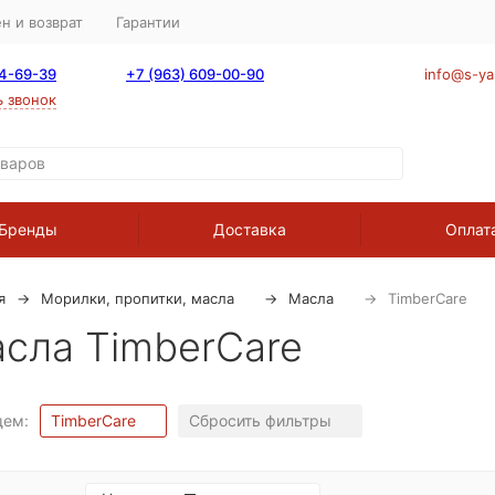
н и возврат
Гарантии
64-69-39
+7 (963) 609-00-90
info@s-ya
ь звонок
Бренды
Доставка
Оплат
я
Морилки, пропитки, масла
Масла
TimberCare
сла TimberCare
щем:
TimberCare
Сбросить фильтры