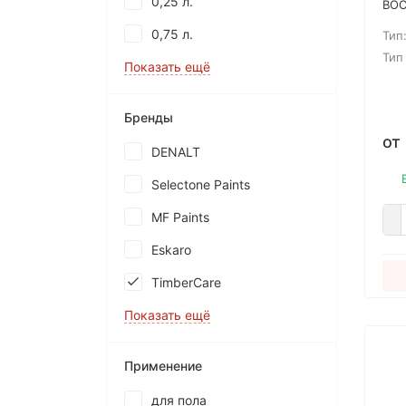
0,25 л.
ВОС
сме
0,75 л.
Тип
кар
обе
Тип
Показать ещё
для
дер
вкл
Бренды
пок
от
DENALT
Selectone Paints
MF Paints
Eskaro
TimberCare
Показать ещё
Применение
для пола