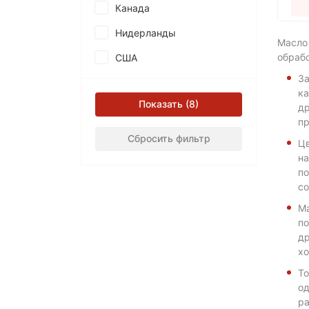
Канада
Нидерланды
Масло
обраб
США
За
ка
Показать
др
пр
Сбросить фильтр
Цв
на
по
со
Ма
по
др
хо
То
од
ра