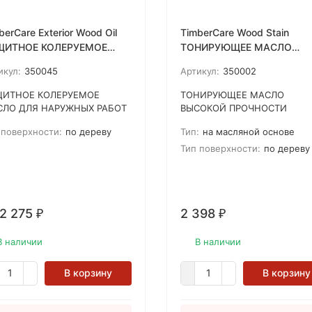
berCare Exterior Wood Oil
TimberCare Wood Stain
ЩИТНОЕ КОЛЕРУЕМОЕ
ТОНИРУЮЩЕЕ МАСЛО
СЛО ДЛЯ НАРУЖНЫХ
ВЫСОКОЙ ПРОЧНОСТИ
икул:
350045
Артикул:
350002
БОТ
ЩИТНОЕ КОЛЕРУЕМОЕ
ТОНИРУЮЩЕЕ МАСЛО
ЛО ДЛЯ НАРУЖНЫХ РАБОТ
ВЫСОКОЙ ПРОЧНОСТИ
рдеет внутри дерева, а не на
ОСОБЕННОСТИ МАТЕРИАЛА
 поверхности:
по дереву
Тип:
на масляной основе
ерхности, создает
Высококачественный состав
кользящее покрытие, даже
сочетающий в себе уникаль
Тип поверхности:
по дереву
ле дождя.
комбинацию характеристик
 2 275
2 398
₽
₽
В наличии
В наличии
В корзину
В корзину