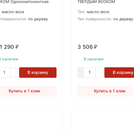
КОМ Однокомпонентная
ТВЕРДЫМ ВОСКОМ
сь натуральных масел и
Однокомпонентная смесь
:
масло-воск
Тип:
масло-воск
наубского воска,
натуральных масел и
спечивающая защиту и уход
карнаубского воска,
 поверхности:
по дереву
Тип поверхности:
по дереву
 любых интерьерных
обеспечивающая защиту и у
евянных поверхностей,
для любых интерьерных
ючая мебель и напольные
деревянных поверхностей,
рытия.
включая мебель и напольны
 1 290
3 506
₽
₽
покрытия.
В наличии
В наличии
В корзину
В корзину
Купить в 1 клик
Купить в 1 клик