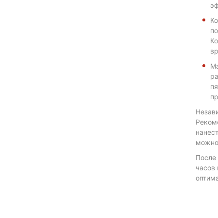
эф
Ко
по
Ко
вр
Ма
ра
пя
пр
Незави
Рекоме
нанест
можно 
После 
часов 
оптима