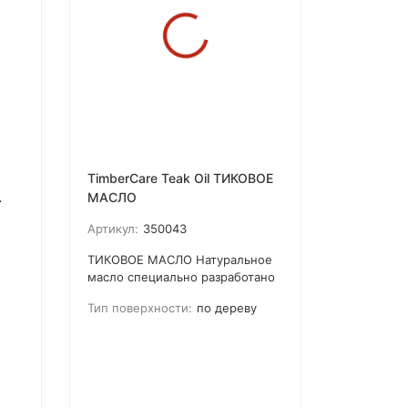
TimberCare Teak Oil ТИКОВОЕ
МАСЛО
Артикул:
350043
ТИКОВОЕ МАСЛО Натуральное
масло специально разработано
для защиты и восстановления
Тип поверхности:
по дереву
плотных пород дерева, таких
как тик, красное дерево и др.
Также подходит для мягких
пород древесины.