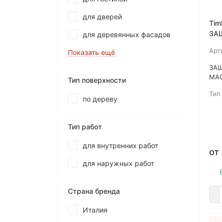
для дверей
Tim
ЗА
для деревянных фасадов
МА
Арт
Показать ещё
РА
ЗА
МАС
Тип поверхности
Тве
Тип
пов
по дереву
нес
пос
Тип работ
для внутренних работ
от
для наружных работ
Страна бренда
Италия