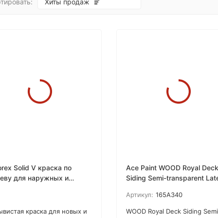
тировать:
Хиты продаж
покупателей
orex Solid V краска по
Ace Paint WOOD Royal Dec
еву для наружных и
Siding Semi-transparent Lat
тренних работ
Stain пропитка для наруж
Артикул:
165A340
работ
ывистая краска для новых и
WOOD Royal Deck Siding Semi