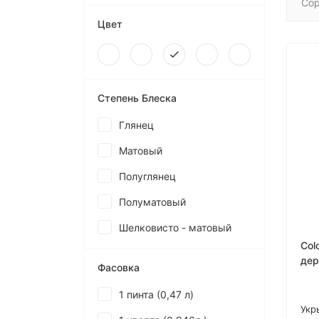
Сор
Цвет
Степень Блеска
Глянец
Матовый
Полуглянец
Полуматовый
Шелковисто - матовый
Col
дер
Фасовка
вну
1 пинта (0,47 л)
Укр