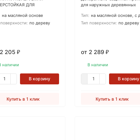
ЕРСТОЙКАЯ ДЛЯ
для наружных деревянных
РУЖНЫХ ДЕРЕВЯННЫХ
поверхностей. Eskaro Terrac
:
на масляной основе
Тип:
на масляной основе, с добавлением во
ЕРХОСТЕЙ Преобразит и
Масло для террас
итит новые или состаренные
 поверхности:
по дереву
Тип поверхности:
по дереву
евянные поверхности от
ждевременного посерения,
вития плесени и структурных
рушений, вызываемых УФ
 2 205
от 2 289
 абсорбцией воды.
₽
₽
спечит вид натурального
ева естественных тонов с
В наличии
В наличии
черкнутыми волокнами и
стурой.
В корзину
В корзину
Купить в 1 клик
Купить в 1 клик