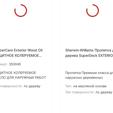
berCare Exterior Wood Oil
Sherwin-Williams Пропитка
ЩИТНОЕ КОЛЕРУЕМОЕ
дерева SuperDeck EXTERIOR
СЛО ДЛЯ НАРУЖНЫХ
OIL-BASED SEMI-
икул:
350045
БОТ
TRANSPARENT STAIN
ЩИТНОЕ КОЛЕРУЕМОЕ
Пропитка Премиум класса д
ЛО ДЛЯ НАРУЖНЫХ РАБОТ
наружных деревянных
рдеет внутри дерева, а не на
поверхностей. Обладает
 поверхности:
по дереву
Тип:
на масляной основе
ерхности, создает
высокой долговечностью и
кользящее покрытие, даже
исключительной стойкостью
Тип поверхности:
по дереву
ле дождя.
атмосферным воздействиям
Содержит формулу УФ защит
Устойчив к выцветанию.
Идеален для горизонтальны