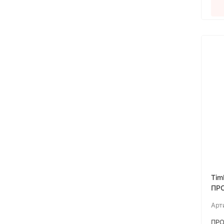
Tim
ПР
СУ
Арт
НА
ПО
ПРО