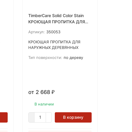
TimberCare Solid Color Stain
КРОЮЩАЯ ПРОПИТКА ДЛЯ
НАРУЖНЫХ ДЕРЕВЯННЫХ
Артикул:
350053
ПОВЕРХНОСТЕЙ
о
КРОЮЩАЯ ПРОПИТКА ДЛЯ
НАРУЖНЫХ ДЕРЕВЯННЫХ
ей
ПОВЕРХНОСТЕЙ Преобразит и
Тип поверхности:
по дереву
защитит новые или состаренные
деревянные поверхности от
преждевременного посерения,
развития плесени и структурных
разрушений, вызываемых
абсорбцией воды.
от 2 668
₽
В наличии
В корзину