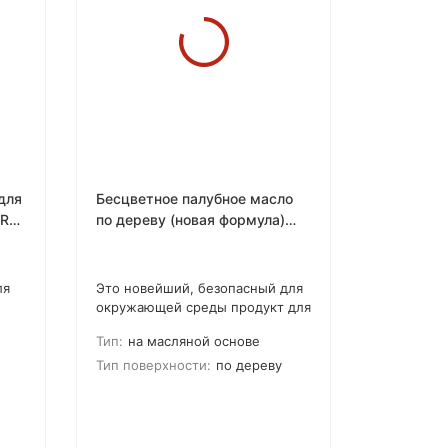
 для
Бесцветное палубное масло
по дереву (новая формула)
ZAR CLEAR WOOD SEALER &
NATURAL TONER BASE
ля
Это новейший, безопасный для
окружающей среды продукт для
пропитки древесины, который
Тип:
на масляной основе
защищает наружные изделия из
 к
древесины от дождя, солнца и
Тип поверхности:
по дереву
.
других подобных факторов,
ы.
приводящих к повреждениям.
Палубное масло может
х
наноситься как на новые, так и