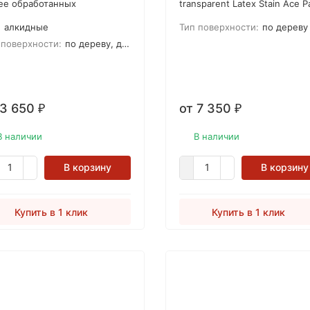
ее обработанных
transparent Latex Stain Ace P
евянных поверхностей,
- пропитка для дерева на
:
алкидные
Тип поверхности:
по дереву
плуатирующихся в
водной основе для наружны
осферных условиях.
работ.
 поверхности:
по дереву, для ДСП, для МДФ
ована на уникальной
бинации акриловых и
идных жирных смол.
 3 650
от 7 350
₽
₽
В наличии
В наличии
В корзину
В корзину
Купить в 1 клик
Купить в 1 клик