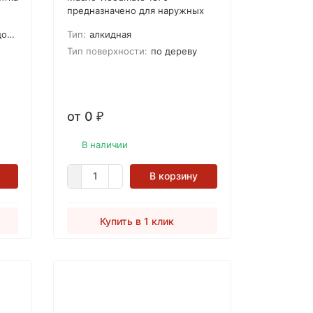
предназначено для наружных
e
работ. Подходит для всех видов
ска
Тип:
алкидная
древесины, включая сосну,
кедр, красное дерево,
Тип поверхности:
по дереву
обработанную древесину,
круглые лесоматериалы.
от 0
₽
В наличии
В корзину
Купить в 1 клик