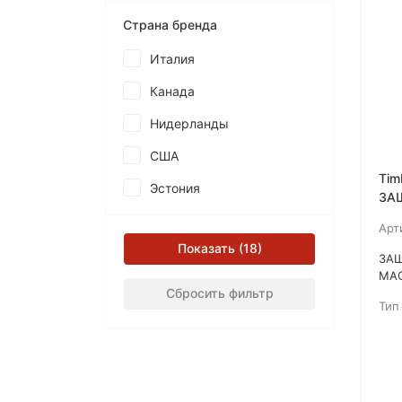
Страна бренда
Италия
Канада
Нидерланды
США
Tim
Эстония
ЗА
МА
Арт
РА
Показать
ЗА
МАС
Сбросить фильтр
Тве
Тип
пов
нес
пос