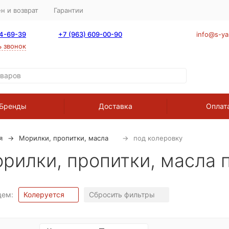
н и возврат
Гарантии
64-69-39
+7 (963) 609-00-90
info@s-ya
ь звонок
Бренды
Доставка
Оплат
я
Морилки, пропитки, масла
под колеровку
рилки, пропитки, масла 
щем:
Колеруется
Сбросить фильтры