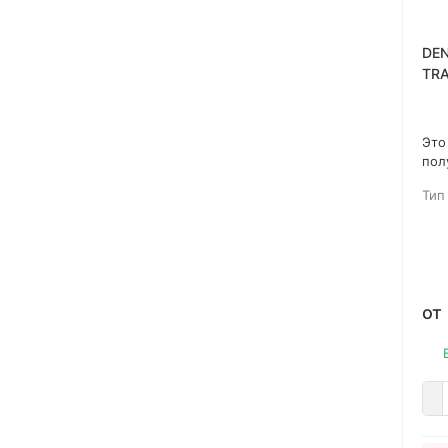
DEN
TRA
Пол
дер
вну
Это
пол
дек
Тип
для
при
гор
Фор
гиб
выс
от
уре
льн