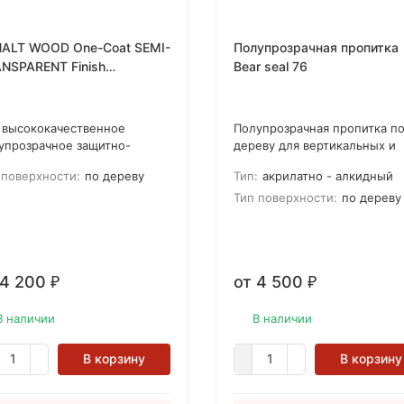
ALT WOOD One-Coat SEMI-
Полупрозрачная пропитка
NSPARENT Finish
Bear seal 76
упрозрачное масло по
еву для наружного и
треннего применения
 высококачественное
​Полупрозрачная пропитка п
упрозрачное защитно-
дереву для вертикальных и
оративное масло по дереву
горизонтальных поверхност
 поверхности:
по дереву
Тип:
акрилатно - алкидный
 наружного и внутреннего
основана на специальной
менения на вертикальные и
водной дисперсии с
Тип поверхности:
по дереву
изонтальные поверхности.
содержанием алкидов для
мула масла состоит из
подчеркивания красоты
ридной эмульсии
текстуры и линий
ококачественного алкида с
неокрашенной древесины.
 4 200
от 4 500
таном плюс натуральное
₽
₽
яное масло.
В наличии
В наличии
В корзину
В корзину