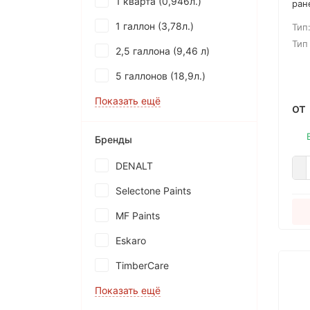
1 кварта (0,946л.)
ран
дер
1 галлон (3,78л.)
Тип
экс
атм
Тип
2,5 галлона (9,46 л)
Осн
ком
5 галлонов (18,9л.)
алк
Показать ещё
от
Бренды
DENALT
Selectone Paints
MF Paints
Eskaro
TimberCare
Показать ещё