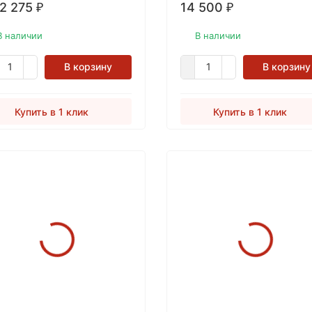
 2 275
14 500
наружных поверхностей:
₽
₽
террасы, патио, дорожки.
В наличии
В наличии
В корзину
В корзину
Купить в 1 клик
Купить в 1 клик