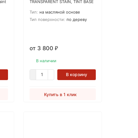
aint
TRANSPARENT STAIN, TINT BASE
1500 Защитное масло-пропитка
Тип:
на масляной основе
х
(морилка) для древесины
Selectone LIVING WOOD\ЛИВИНГ
Тип поверхности:
по дереву
ВУД
от 3 800
₽
В наличии
В корзину
Купить в 1 клик