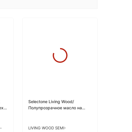
k
Selectone Living Wood/
ex
Полупрозрачное масло на
ных
алкидной основе для
внутренних и наружных работ
-
LIVING WOOD SEMI-