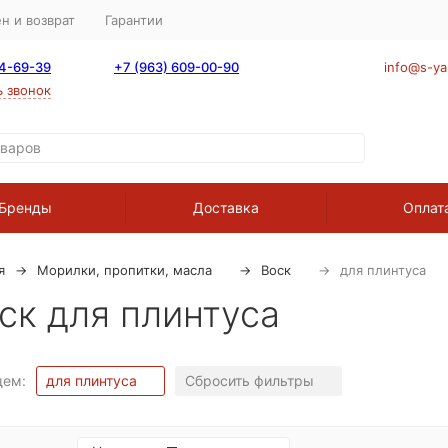
н и возврат
Гарантии
64-69-39
+7 (963) 609-00-90
info@s-ya
ь звонок
Бренды
Доставка
Оплат
я
Морилки, пропитки, масла
Воск
для плинтуса
ск для плинтуса
щем:
для плинтуса
Сбросить фильтры