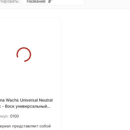
тировать:
Название
покупателей
ma Wachs Universal Neutral
 - Воск универсальный
уральный
икул:
0100
ериал представляет собой