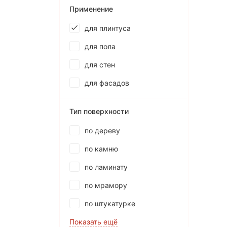
Применение
для плинтуса
для пола
для стен
для фасадов
Тип поверхности
по дереву
по камню
по ламинату
по мрамору
по штукатурке
Показать ещё