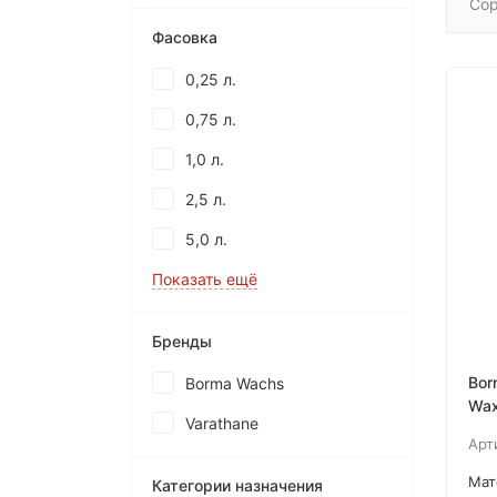
Сор
Фасовка
0,25 л.
0,75 л.
1,0 л.
2,5 л.
5,0 л.
Показать ещё
Бренды
Bor
Borma Wachs
Wax
Varathane
нат
Арт
Мат
Категории назначения