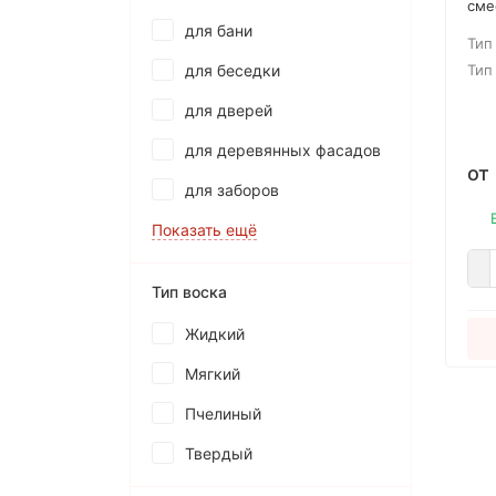
сме
син
для бани
Тип
пре
“ве
для беседки
Тип
пар
для дверей
сов
пра
для деревянных фасадов
поз
от
гля
для заборов
пов
для
Показать ещё
пом
Тип воска
Жидкий
Мягкий
Пчелиный
Твердый