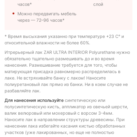
часов*
слой
Можно передвигать мебель
через — 72–96 часов*
* Время высыхания указанно при температуре +23 С° и
относительной влажности не более 60%.
Итрерьерный лак ZAR ULTRA INTERIOR Polyurethane нужно
обязательно тщательно размешивать до и во время
нанесения. Размешивание требуется для того, чтобы
матирующая присадка равномерно распределилась в
лаке. Не встряхивайте банку с лаком! Наносите
полиуретановый лак прямо из банки. Ни в коем случае не
разбавляйте лак.
Для нанесения используйте
синтетическую или
полусинтетическую кисть, аппликатор из овечьей шерсти,
валик велюровый или мохеровый с ворсом 3-4мм.
Наносите лак в направлении структуры древесины. При
нанесении лака избегайте касания кистью обработанных
участков (уже лакированных, но еще не полностью