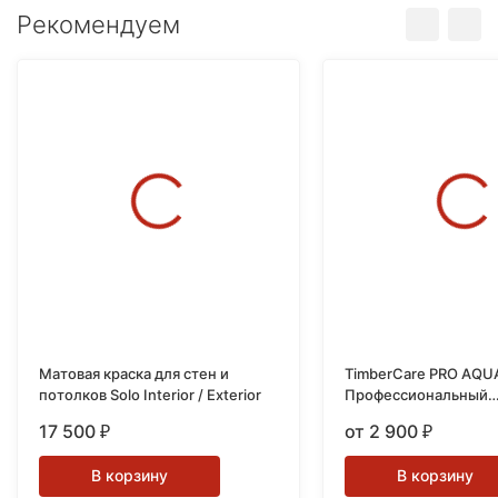
Рекомендуем
Матовая краска для стен и
TimberCare PRO AQU
потолков Solo Interior / Exterior
Профессиональный
износостойкий лак н
17 500
от 2 900
₽
₽
основе
В корзину
В корзину