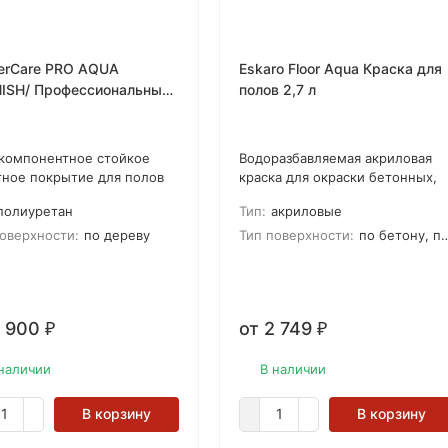
erCare PRO AQUA
Eskaro Floor Aqua Краска для
ISH/ Профессиональный
полов 2,7 л
состойкий лак на водной
ве
компонентное стойкое
Водоразбавляемая акриловая
тное покрытие для полов
краска для окраски бетонных,
дает высокой стойкостью к
деревянных и древесно-
полиуретан
Тип:
акриловые
у, царапинам, следам от
волокнистых полов в жилых и
и Обладает
торговых помещениях
оверхности:
по дереву
Тип поверхности:
по бетону, по дереву
етизирующими
ствами, защищает
вянный пол от влаги
2 900
от 2 749
₽
₽
наличии
В наличии
В корзину
В корзину