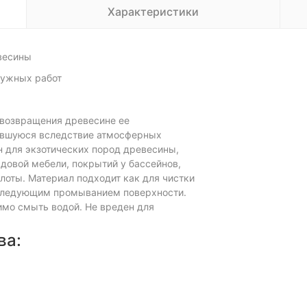
Характеристики
весины
ружных работ
 возвращения древесине ее
вившуюся вследствие атмосферных
н для экзотических пород древесины,
довой мебели, покрытий у бассейнов,
лоты. Материал подходит как для чистки
последующим промыванием поверхности.
имо смыть водой. Не вреден для
ва: