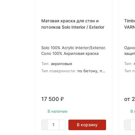
Матовая краска для стен и
Timb
потолков Solo Interior / Exterior
VARN
изно
осно
Solo 100% Acrylic Interior/Exterior.
Одно
Соло 100% Акриловая краска
защи
для внутренних и наружных
Обла
Тип:
акриловые
Тип:
работ. Предназначено для
износ
большинства поверхностей.
обув
Тип поверхности:
по бетону, по гипсу, по дереву, по камню, по кирпичу, по цементной штукатурке, для гипсокартона
Тип п
Создает прочное, высоко-
герм
износостойкое покрытие.
свой
Устойчивое к мытью и очистки
дере
щеткой. Высокая стойкость к
17 500
от 
₽
появлению полировочных
проблесков.
В наличии
В 
В корзину