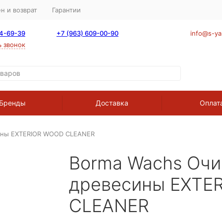
н и возврат
Гарантии
64-69-39
+7 (963) 609-00-90
info@s-ya
ь звонок
Бренды
Доставка
Оплат
сины EXTERIOR WOOD CLEANER
Borma Wachs Очи
древесины EXTE
CLEANER