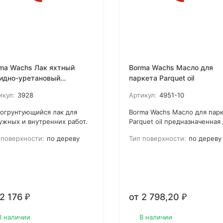
ma Wachs Лак яхтный
Borma Wachs Масло для
идно-уретановый
паркета Parquet oil
TTING EXTRA MARINE
икул:
3928
Артикул:
4951-10
огрунтующийся лак для
Borma Wachs Масло для пар
ужных и внутренних работ.
Parquet oil предназначенная
дает покрытие с толстой
нанесения одним или двумя
 поверхности:
по дереву
Тип поверхности:
по дереву
нкой, не трескается, не
слоями на деревянные полы
лаивается. Наносится в 2 или
Материал рекомендуется дл
лоя.
хорошо впитывающей и
пористой древесины. Также
подходит для обработки две
оконных рам, погонажа и
 2 176
от 2 798,20
₽
₽
других деревянных деталей.
Только для эксплуатации вн
помещений. Не содержит
В наличии
В наличии