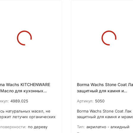
ma Wachs KITCHENWARE
Borma Wachs Stone Coat Л
 Масло для кухонных
защитный для камня и
надлежностей
мрамора эффект мокрый
икул:
4989.025
Артикул:
5050
камень
сь натуральных масел, не
Borma Wachs Stone Coat Лак
ержит летучих органических
защитный для камня и мрам
еств (VOC), готово к
представляет собой
 поверхности:
по дереву
Тип:
акрилатно - алкидный
ользованию и идеально для
быстросохнущий