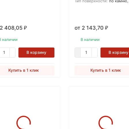
ользования с материалами,
восстанавливающий матери
Тип поверхности:
по камню, по мрам
одящихся в прямом контакте
для мрамора,
дой, например, кухонные
лешницы или чаши для
ата.
 2 408,05
от 2 143,70
₽
₽
В наличии
В наличии
В корзину
В корзину
Купить в 1 клик
Купить в 1 клик