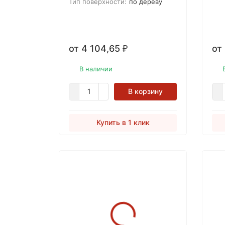
для финишной обработки
исп
Тип поверхности:
по дереву
деревянных напольных
нах
покрытий. Наносится в один или
с е
два слоя.
сто
сал
от 4 104,65
от
₽
В наличии
В корзину
Купить в 1 клик