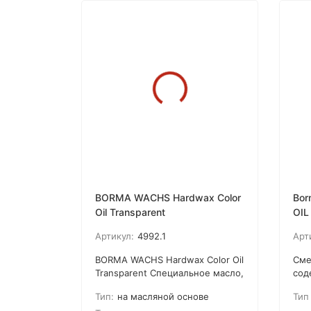
покупателей
BORMA WACHS Hardwax Color
Bor
Oil Transparent
OIL
при
Артикул:
4992.1
Арт
BORMA WACHS Hardwax Color Oil
Сме
Transparent Специальное масло,
сод
обогащенное
вещ
Тип:
на масляной основе
Тип
высококачественными смолами
исп