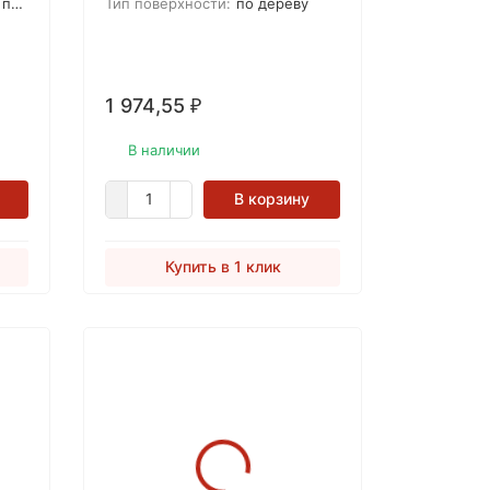
ал
лак-спрей для древесины
ору
Тип поверхности:
по дереву
HOLZSPRAY прост в
применении, создает надежное
покрытие, быстро сохнет и не
оставляет ореолов.
1 974,55
₽
В наличии
В корзину
Купить в 1 клик