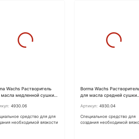
ma Wachs Растворитель
Borma Wachs Растворител
 масла медленной сушки
для масла средней сушки
oil 06
Solvoil 04
икул:
4930.06
Артикул:
4930.04
циальное средство для для
Специальное средство для
дания необходимой вязкости
создания необходимой вязк
 всех видов масел Borma
всех видов масел Borma Wac
hs Oils. Благодаря системе
Oils. Благодаря системе суш