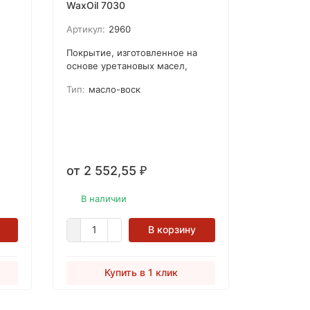
WaxOil 7030
Артикул:
2960
Покрытие, изготовленное на
основе уретановых масел,
содержит пчелиный воск и воск
Тип:
масло-воск
ак и
пальмы Карнауба,
отов
предназначено для нанесения
одним или двумя слоями на
о
мебель. Материал используется
 или
для твердой и тендерной
древесины. Особенно
от 2 552,55
₽
рекомендуется для хорошо
впитывающей и пористой
древесины.
В наличии
В корзину
Купить в 1 клик