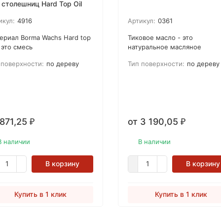
 столешниц Hard Top Oil
икул:
4916
Артикул:
0361
ериал Borma Wachs Hard top
Тиковое масло - это
- это смесь
натуральное масляное
ифицированных
покрытие, которое может
 поверхности:
по дереву
Тип поверхности:
по дереву
уральных масел. Материал
использоваться как внутри т
черкивает натуральную
вне помещений. Материал г
соту древесины, позволяет
к применению, может быть
учить прозрачное финишное
разбавлен скипидаром, легк
рытие с натуральным
наносится с помощью кисти
ектом на кухонных
ткани.
 871,25
от 3 190,05
₽
₽
ерхностях и мебели. Его
циальная формула
антирует устойчивость к
В наличии
В наличии
апинам и пятнам (вода,
рты, кофе, фруктовые соки и
В корзину
В корзину
.
Купить в 1 клик
Купить в 1 клик