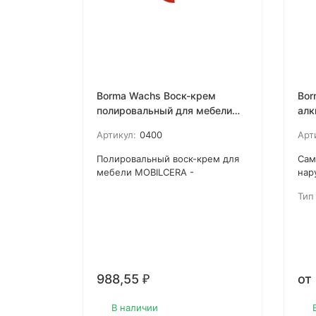
Borma Wachs Воск-крем
Bor
полировальный для мебели
алк
MOBILCERA
FLA
Артикул:
0400
Арт
Полировальный воск-крем для
Сам
мебели MOBILCERA -
нар
высококачественная полироль
Соз
Тип
для мебели для внутреннего
пле
применения, который
отс
возвращает изношенной и
3 с
потертой мебели ее внешний
вид и приятный блеск. Обладает
хорошими очищающими и
988,55
от
₽
дезинфицирующими
свойствами, защищает
древесину от вредного
В наличии