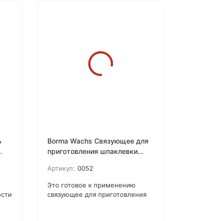
ь
Borma Wachs Связующее для
приготовления шпаклевки
Holzmasse Base
Артикул:
0052
Это готовое к применению
ости
связующее для приготовления
hs
нитрошпаклевки Holzmasse.
ки
Смешивается 1 часть стружки и