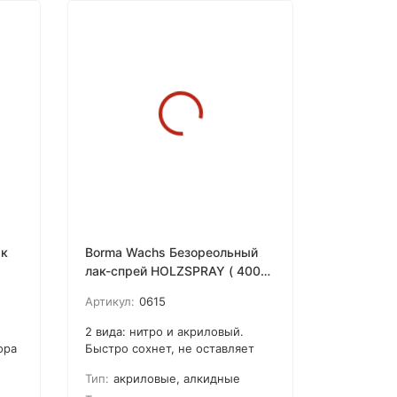
ак
Borma Wachs Безореольный
лак-спрей HOLZSPRAY ( 400
мл )
Артикул:
0615
2 вида: нитро и акриловый.
ора
Быстро сохнет, не оставляет
ореолов. Блеск: 10%, 20%, 30%,
Тип:
акриловые, алкидные
40%, 60% и 90%. Ретуширующий