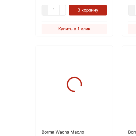
воздействия факторов
окружающей среды, появления
В корзину
плесени.
Купить в 1 клик
Borma Wachs Масло
Bor