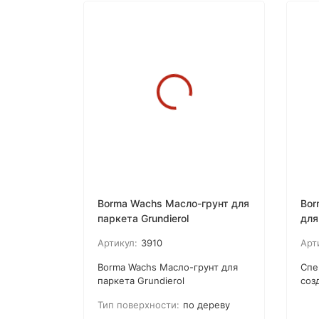
матирующим эффектом.
Borma Wachs Масло-грунт для
Bor
паркета Grundierol
для
Solv
Артикул:
3910
Арт
Borma Wachs Масло-грунт для
Спе
паркета Grundierol
соз
предназначенная для нанесения
для
Тип поверхности:
по дереву
одним или двумя слоями на
Wac