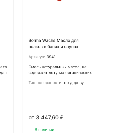
Borma Wachs Масло для
полков в банях и саунах
Артикул:
3941
кета
Смесь натуральных масел, не
 для
содержит летучих органических
веществ (VOC), готово к
Тип поверхности:
по дереву
.
использованию и идеально для
я
использования с материалами,
находящихся в прямом контакте
с едой, например, кухонные
рей,
столешницы или чаши для
салата.
от 3 447,60
₽
утри
В наличии