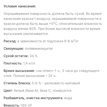
Условия нанесения:
Окрашиваемая поверхность должна быть сухой. Во время
нанесения краски t воздуха, окрашиваемой поверхности и
0
краски должна быть выше +5
С, относительная влажность
воздуха менее 80%. При более высокой влажности время
высыхания увеличивается.
2
Расход:
в зависимости от подложки 6-8 м
/л
Связующее:
поливинилацетат
Сухой остаток:
34 %
Плотность:
1,4 кг/л
Время высыхания:
«на отлип»-1 ч.; 3 часа до следующего
слоя. Полное высыхание – 24 ч.
Степень блеска:
5-6 % - шелковисто-матовый
Цвет:
белый (база А), база С, тонируется
Разбавитель, очистка инструмента
: вода
Вязкость:
160 сР