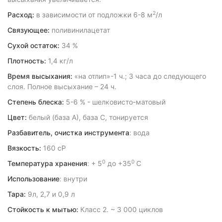
2
Расход:
в зависимости от подложки 6-8 м
/л
Связующее:
поливинилацетат
Сухой остаток:
34 %
Плотность:
1,4 кг/л
Время высыхания:
«на отлип»-1 ч.; 3 часа до следующего
слоя. Полное высыхание – 24 ч.
Степень блеска:
5-6 % - шелковисто-матовый
Цвет:
белый (база А), база С, тонируется
Разбавитель, очистка инструмента
: вода
Вязкость:
160 сР
0
0
Температура хранения
: + 5
до +35
С
Использование
: внутри
Тара:
9л, 2,7 и 0,9 л
Стойкость к мытью:
Класс 2. ~ 3 000 циклов