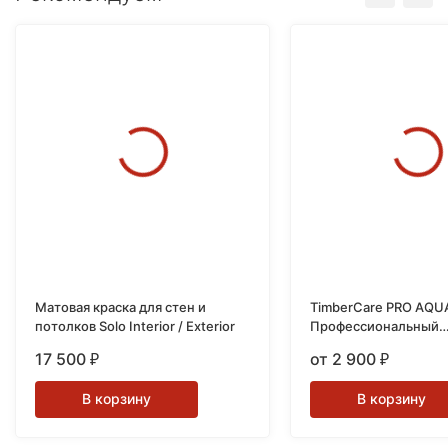
Матовая краска для стен и
TimberCare PRO AQU
потолков Solo Interior / Exterior
Профессиональный
износостойкий лак н
17 500
от 2 900
₽
₽
основе
В корзину
В корзину