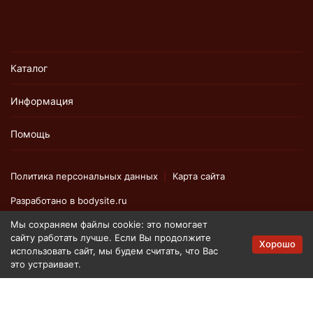
Каталог
Информация
Помощь
Политика персональных данных
Карта сайта
Разработано в
bodysite.ru
Мы сохраняем файлы cookie: это помогает
сайту работать лучше. Если Вы продолжите
Вся представленная на сайте информация, касающаяся
Хорошо
использовать сайт, мы будем считать, что Вас
технических характеристик, наличия на складе, стоимости
это устраивает.
товаров, носит информационный характер и ни при каких
условиях не является публичной офертой, определяемой
положениями Статьи 437 (2) Гражданского кодекса РФ.