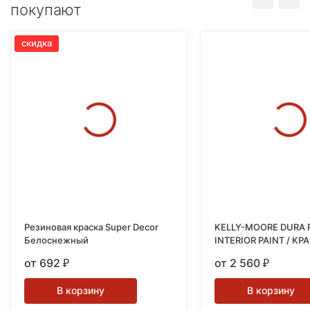
покупают
скидка
Резиновая краска Super Decor
KELLY-MOORE DURA 
Белоснежный
INTERIOR PAINT / КР
ИНТЕРЬЕРНАЯ СУП
от 692
от 2 560
₽
₽
АНТИВАНДАЛЬНАЯ
В корзину
В корзину