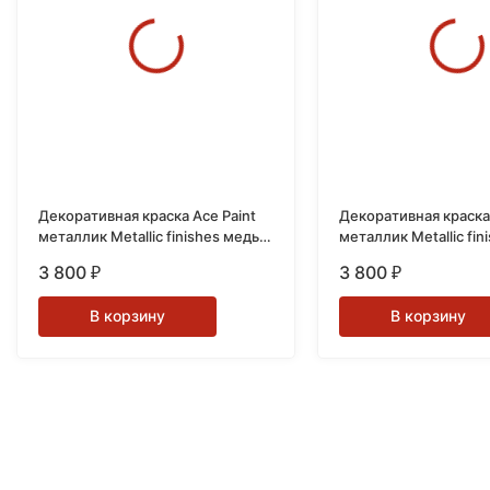
Декоративная краска Ace Paint
Декоративная краска 
металлик Metallic finishes медь
металлик Metallic fin
Copper 0.5 питны (0,24л.)
серебро Chrome 0.5
3 800
3 800
₽
₽
(0,24л.)
В корзину
В корзину