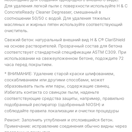
Для удаления легкой пыли с поверхности используйте H & C
ConcreteReady Cleaner Degreaser, смешанный в
соотношении 50/50 с водой. Для удаления тяжелых
масляных и жирных пятен используйте соответствующий
очиститель.
Свежий бетон: натуральный внешний вид H & C® ClariShield
на основе растворителей. Прозрачный состав для бетона
соответствует стандартной спецификации ASTM C309. При
использовании на свежеуложенном бетоне, подождите 72
часа перед покрытием.
* ВНИМАНИЕ: Удаление старой краски шлифованием,
соскабливанием или другими способами, может
образовывать пыль или пары, содержащие свинец.
Избегать контакта со свинцом пыли, наденьте
соответствующие средства защиты, например, правильно
подобранный респиратор (одобренный NIOSH) и
соблюдайте правила локализации и очистки процедуры
Ремонт: Заполнить углубления и отслоившийся бетон.
Примечание: исправление соединения обычно видны через