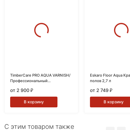
TimberCare PRO AQUA VARNISH/
Eskaro Floor Aqua Краска для
Профессиональный
полов 2,7 л
износостойкий лак на водной
от 2 900
от 2 749
₽
₽
основе
В корзину
В корзину
C этим товаром также