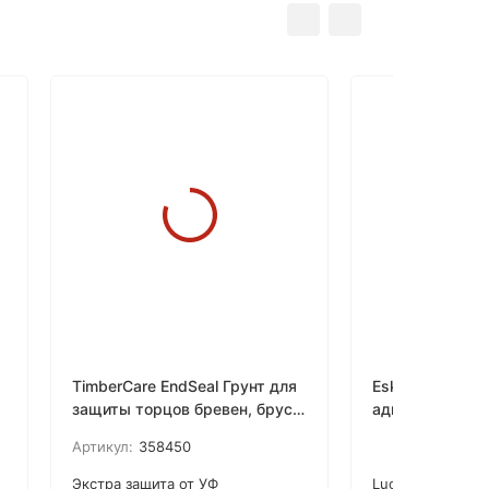
TimberCare EndSeal Грунт для
Eskaro Luotto 
защиты торцов бревен, бруса
адгезионная г
или террасной доски
краска
Артикул:
358450
Экстра защита от УФ
Luotto Водораз