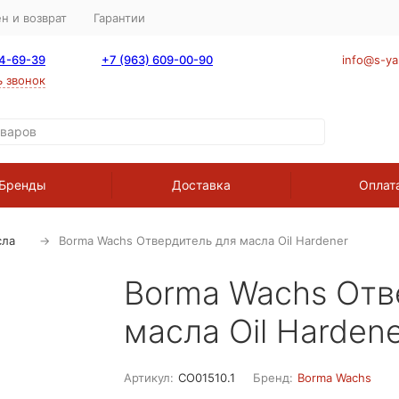
н и возврат
Гарантии
64-69-39
+7 (963) 609-00-90
info@s-ya
ь звонок
Бренды
Доставка
Оплат
сла
Borma Wachs Отвердитель для масла Oil Hardener
Borma Wachs Отв
масла Oil Harden
Артикул:
CO01510.1
Бренд:
Borma Wachs