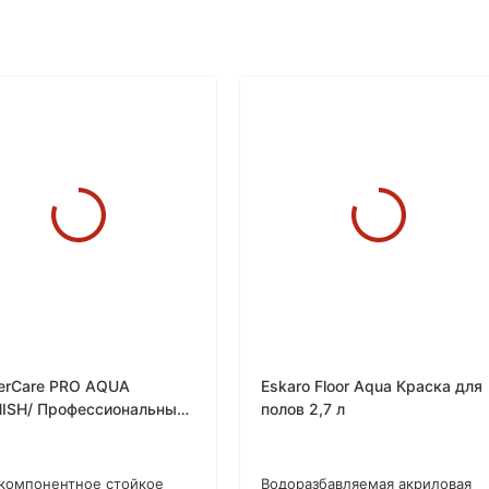
erCare PRO AQUA
Eskaro Floor Aqua Краска для
ISH/ Профессиональный
полов 2,7 л
состойкий лак на водной
ве
компонентное стойкое
Водоразбавляемая акриловая