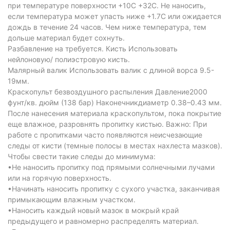
при температуре поверхности +10С +32С. Не наносить,
если температура может упасть ниже +1.7С или ожидается
дождь в течение 24 часов. Чем ниже температура, тем
дольше материал будет сохнуть.
Разбавление на требуется. Кисть Использовать
нейлоновую/ полиэстровую кисть.
Малярный валик Использовать валик с длиной ворса 9.5-
19мм.
Краскопульт безвоздушного распыления Давление2000
фунт/кв. дюйм (138 бар) Наконечникдиаметр 0.38–0.43 мм.
После нанесения материала краскопультом, пока покрытие
еще влажное, разровнять пропитку кистью. Важно: При
работе с пропитками часто появляются неисчезающие
следы от кисти (темные полосы в местах нахлеста мазков).
Чтобы свести такие следы до минимума:
•Не наносить пропитку под прямыми солнечными лучами
или на горячую поверхность.
•Начинать наносить пропитку с сухого участка, заканчивая
примыкающим влажным участком.
•Наносить каждый новый мазок в мокрый край
предыдущего и равномерно распределять материал.