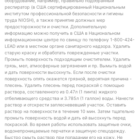
оборудование, например, правильно подобранный
респиратор (в США сертифицированный Национальным
институтом профессиональной безопасности и гигиены
труда NIOSH), а также принятие должных мер
предосторожности и очистки. Дополнительную
информацию можно получить в США в Национальном
информационном центре по свинцу по телефону 1-800-424-
LEAD или в местном органе санитарного надзора. Удалить
старую краску и обработать поврежденные участки.
Промыть поверхность подходящим очистителем. Удалить
грязь, мел, атмосферные загрязнения и пр. Вымыть водой
и дать поверхности высохнуть. Если после очистки
поверхность опять окажется грязной, вероятная причина -
плесень. Удалить плесень перед покраской с помощью
раствора, составленного из 0.47л (1 пинта) жидкого
отбеливающего средства и 3.785л (1 галлон) воды. Нанести
раствор и отскрести заплесневевший участок. Оставить
раствор на поверхности в течение 10 мин. Затем тщательно
промыть поверхность водой и дать ей высохнуть перед
покраской. Во время работы использовать защитные очки,
водонепроницаемые перчатки и защитную спецодежду.
Быстро смыть раствор при попадании его на кожу. Не