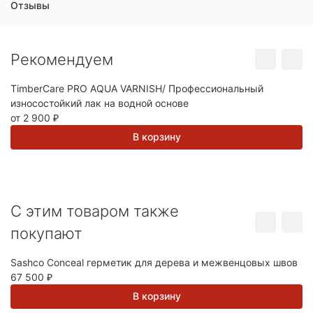
Отзывы
Рекомендуем
TimberCare PRO AQUA VARNISH/ Профессиональный
Es
износостойкий лак на водной основе
от
от 2 900
₽
В корзину
C этим товаром также
покупают
Sashco Conceal герметик для дерева и межвенцовых швов
Ма
67 500
Li
₽
1
В корзину