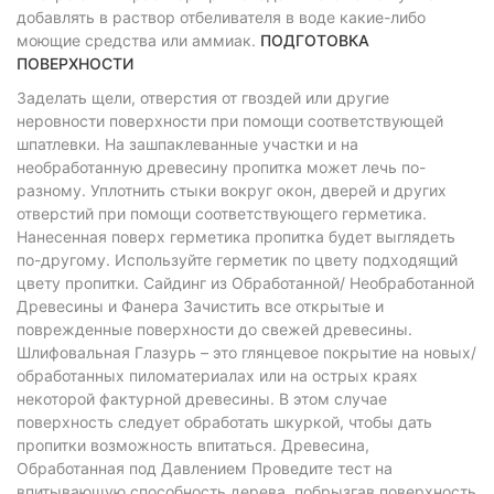
добавлять в раствор отбеливателя в воде какие-либо
моющие средства или аммиак.
ПОДГОТОВКА
ПОВЕРХНОСТИ
Заделать щели, отверстия от гвоздей или другие
неровности поверхности при помощи соответствующей
шпатлевки. На зашпаклеванные участки и на
необработанную древесину пропитка может лечь по-
разному. Уплотнить стыки вокруг окон, дверей и других
отверстий при помощи соответствующего герметика.
Нанесенная поверх герметика пропитка будет выглядеть
по-другому. Используйте герметик по цвету подходящий
цвету пропитки. Сайдинг из Обработанной/ Необработанной
Древесины и Фанера Зачистить все открытые и
поврежденные поверхности до свежей древесины.
Шлифовальная Глазурь – это глянцевое покрытие на новых/
обработанных пиломатериалах или на острых краях
некоторой фактурной древесины. В этом случае
поверхность следует обработать шкуркой, чтобы дать
пропитки возможность впитаться. Древесина,
Обработанная под Давлением Проведите тест на
впитывающую способность дерева, побрызгав поверхность