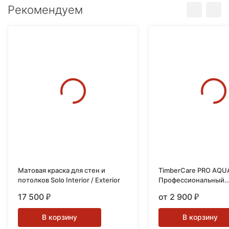
Рекомендуем
Матовая краска для стен и
TimberCare PRO AQU
потолков Solo Interior / Exterior
Профессиональный
износостойкий лак н
17 500
от 2 900
₽
₽
основе
В корзину
В корзину