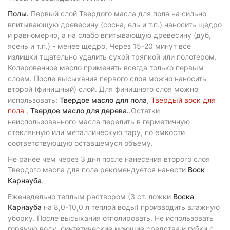
Полы.
Первый слой Твердого масла для пола на сильно
впитывающую древесину (сосна, ель и т.п.) наносить щедро
и равномерно, а на слабо впитывающую древесину (дуб,
ясень и т.п.) - менее щедро. Через 15-20 минут все
излишки тщательно удалить сухой тряпкой или полотером.
Колерованное масло применять всегда только первым
слоем. После высыхания первого слоя можно наносить
второй (финишный) слой. Для финишного слоя можно
использовать:
Твердое масло для пола
,
Твердый воск для
пола
,
Твердое масло для дерева.
.
Остатки
неиспользованного масла перелить в герметичную
стеклянную или металлическую тару, по емкости
соответствующую оставшемуся объему.
Не ранее чем через 3 дня после нанесения второго слоя
Твердого масла для пола рекомендуется нанести
Воск
Карнауба
.
Еженедельно теплым раствором (3 ст. ложки
Воска
Карнауба
на 8,0-10,0 л теплой воды) производить влажную
уборку. После высыхания отполировать. Не использовать
горячую воду, синтетические моющие средства и губки с