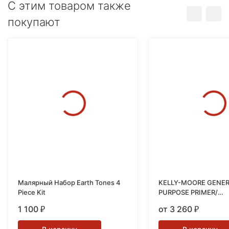
C этим товаром также
покупают
Малярный Набор Earth Tones 4
KELLY-MOORE GENE
Piece Kit
PURPOSE PRIMER/
УНИВЕРСАЛЬНЫЙ А
1 100
от 3 260
₽
₽
ГРУНТ