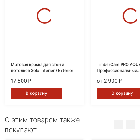
Матовая краска для стен и
TimberCare PRO AQU
потолков Solo Interior / Exterior
Профессиональный
износостойкий лак н
17 500
от 2 900
₽
₽
основе
В корзину
В корзину
C этим товаром также
покупают