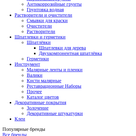
Антикоррозийные грунты
Грунтовка водная
Растворители и очистители
Смывки для краски
Очистители
Растворители
Шпатлевки и герметики
Шпатлёвки
Шпатлевки для дерева
Двухкомпонентная шпатлёвка
Герметики
Инструмент
Малярные ленты и пленки
Валики
Кисти малярные
Реставрационные Наборы
Прочее
Каталог цветов
Декоративные покрытия
Золочение
Декоративные штукатурки
Клеи
Популярные бренды
Все бренды