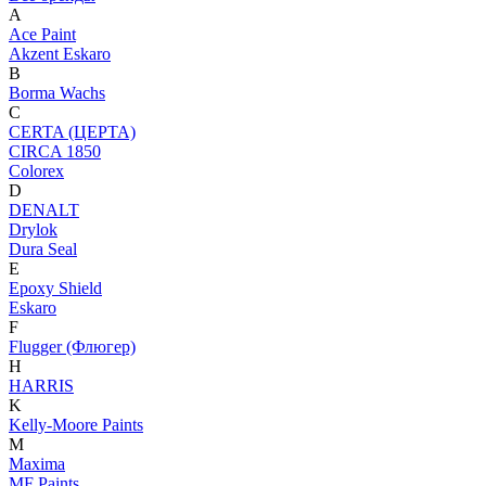
A
Ace Paint
Akzent Eskaro
B
Borma Wachs
C
CERTA (ЦЕРТА)
CIRCA 1850
Colorex
D
DENALT
Drylok
Dura Seal
E
Epoxy Shield
Eskaro
F
Flugger (Флюгер)
H
HARRIS
K
Kelly-Moore Paints
M
Maxima
MF Paints