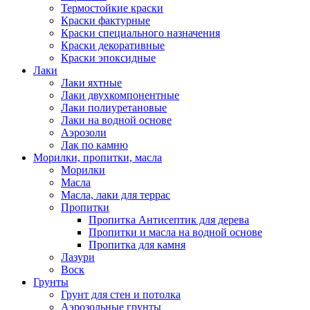
Термостойкие краски
Краски фактурные
Краски специального назначения
Краски декоративные
Краски эпоксидные
Лаки
Лаки яхтные
Лаки двухкомпонентные
Лаки полиуретановые
Лаки на водной основе
Аэрозоли
Лак по камню
Морилки, пропитки, масла
Морилки
Масла
Масла, лаки для террас
Пропитки
Пропитка Антисептик для дерева
Пропитки и масла на водной основе
Пропитка для камня
Лазури
Воск
Грунты
Грунт для стен и потолка
Аэрозольные грунты