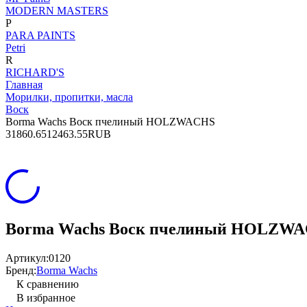
MODERN MASTERS
P
PARA PAINTS
Petri
R
RICHARD'S
Главная
Морилки, пропитки, масла
Воск
Borma Wachs Воск пчелиный HOLZWACHS
3
1860.65
12463.55
RUB
Borma Wachs Воск пчелиный HOLZW
Артикул:
0120
Бренд:
Borma Wachs
К сравнению
В избранное