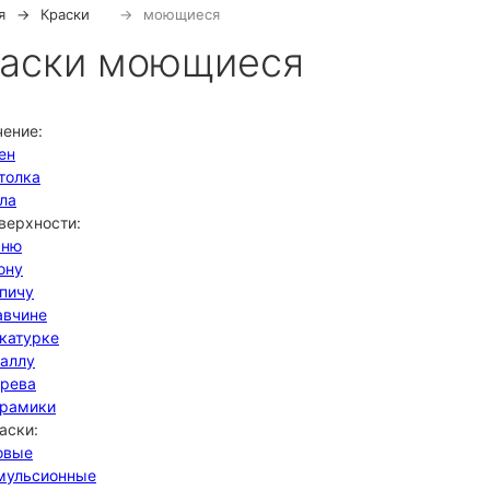
я
Краски
моющиеся
аски моющиеся
чение:
ен
толка
ла
верхности:
мню
ону
рпичу
авчине
укатурке
таллу
ерева
ерамики
аски:
овые
мульсионные