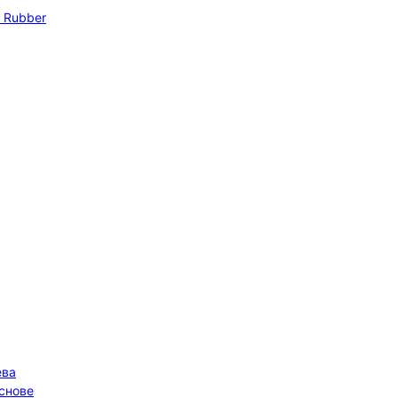
 Rubber
ева
основе