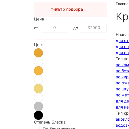
Главна
Фильтр подбора
Кр
Цена
от
до
Назна
для ст
Цвет
для по
для по
Тип по
по ка
по бет
по ки
по рж
по шт
по ме
для д
для к
Тип кр
акрил
Степень Блеска
водоэ
Глубокоматовая