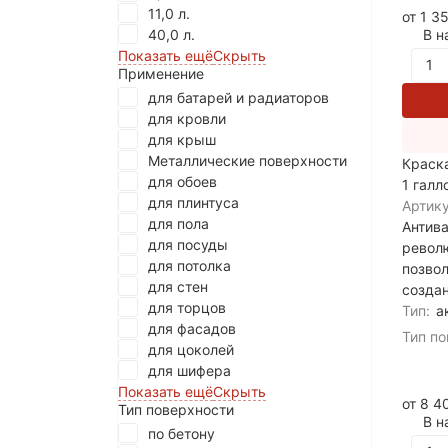
11,0 л.
от 1 3
40,0 л.
В н
Показать ещё
Скрыть
Применение
для батарей и радиаторов
для кровли
для крыш
Металлические поверхности
Краск
для обоев
1 галл
для плинтуса
Артику
для пола
Антив
для посуды
револ
для потолка
позвол
для стен
создан
для торцов
Тип:
а
для фасадов
Тип по
для цоколей
для шифера
Показать ещё
Скрыть
от 8 
Тип поверхности
В н
по бетону