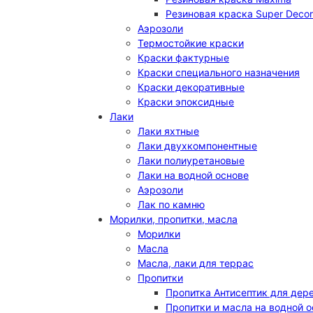
Резиновая краска Super Decor
Аэрозоли
Термостойкие краски
Краски фактурные
Краски специального назначения
Краски декоративные
Краски эпоксидные
Лаки
Лаки яхтные
Лаки двухкомпонентные
Лаки полиуретановые
Лаки на водной основе
Аэрозоли
Лак по камню
Морилки, пропитки, масла
Морилки
Масла
Масла, лаки для террас
Пропитки
Пропитка Антисептик для дер
Пропитки и масла на водной 