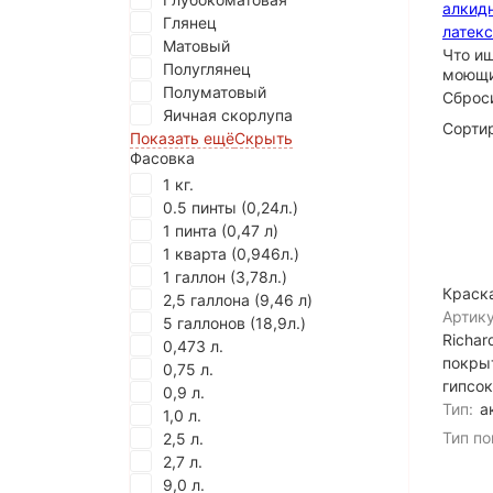
алкид
Глянец
латек
Матовый
Что и
Полуглянец
моющ
Полуматовый
Сброс
Яичная скорлупа
Сортир
Показать ещё
Скрыть
Фасовка
1 кг.
0.5 пинты (0,24л.)
1 пинта (0,47 л)
1 кварта (0,946л.)
1 галлон (3,78л.)
Краска
2,5 галлона (9,46 л)
Артику
5 галлонов (18,9л.)
Richar
0,473 л.
покрыт
0,75 л.
гипсок
0,9 л.
Тип:
а
1,0 л.
Тип по
2,5 л.
2,7 л.
9,0 л.