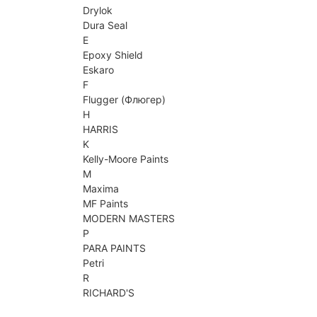
Drylok
Dura Seal
E
Epoxy Shield
Eskaro
F
Flugger (Флюгер)
H
HARRIS
K
Kelly-Moore Paints
M
Maxima
MF Paints
MODERN MASTERS
P
PARA PAINTS
Petri
R
RICHARD'S