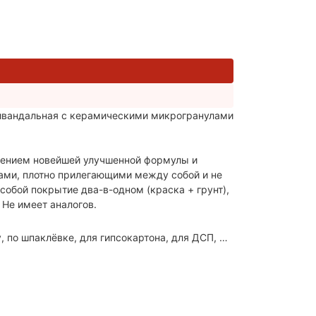
ивандальная c керамическими микрогранулами
енением новейшей улучшенной формулы и
ами, плотно прилегающими между собой и не
обой покрытие два-в-одном (краска + грунт),
 Не имеет аналогов.
о шпаклёвке, для гипсокартона, для ДСП, для МДФ