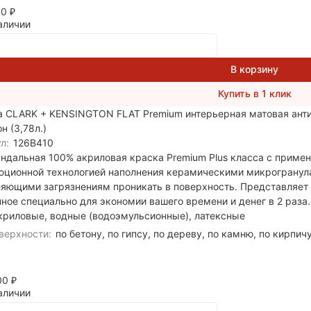
50
₽
аличии
В корзину
Купить в 1 клик
а CLARK + KENSINGTON FLAT Premium интерьерная матовая ант
он (3,78л.)
л:
126B410
андальная 100% акриловая краска Premium Plus класса с прим
юционной технологией наполнения керамическими микрогранул
яющими загрязнениям проникать в поверхность. Представляет с
ное специально для экономии вашего времени и денег в 2 раза.
криловые, водные (водоэмульсионные), латексные
верхности:
по бетону, по гипсу, по дереву, по камню, по кирпичу, п
400
₽
аличии