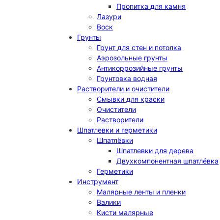
Пропитка для камня
Лазури
Воск
Грунты
Грунт для стен и потолка
Аэрозольные грунты
Антикоррозийные грунты
Грунтовка водная
Растворители и очистители
Смывки для краски
Очистители
Растворители
Шпатлевки и герметики
Шпатлёвки
Шпатлевки для дерева
Двухкомпонентная шпатлёвка
Герметики
Инструмент
Малярные ленты и пленки
Валики
Кисти малярные