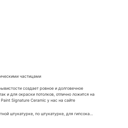
амическими частицами
крывистости создает ровное и долговечное
ак и для окраски потолков, отлично ложится на
Paint Signature Ceramic у нас на сайте
тукатурке, по штукатурке, для гипсокартона, для ДСП