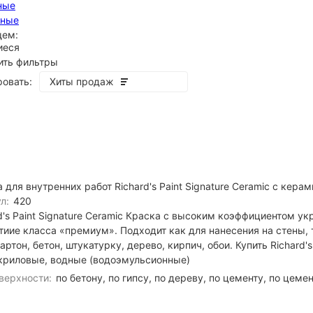
ные
сные
щем:
иеся
ить фильтры
овать:
Хиты продаж
 для внутренних работ Richard's Paint Signature Ceramic с кер
покупателей
л:
420
d's Paint Signature Ceramic Краска с высоким коэффициентом у
иие класса «премиум». Подходит как для нанесения на стены, т
артон, бетон, штукатурку, дерево, кирпич, обои. Купить Richard's 
криловые, водные (водоэмульсионные)
верхности:
по бетону, по гипсу, по дереву, по цементу, по цементной ш