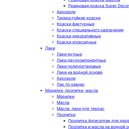
Резиновая краска Super Decor
Аэрозоли
Термостойкие краски
Краски фактурные
Краски специального назначения
Краски декоративные
Краски эпоксидные
Лаки
Лаки яхтные
Лаки двухкомпонентные
Лаки полиуретановые
Лаки на водной основе
Аэрозоли
Лак по камню
Морилки, пропитки, масла
Морилки
Масла
Масла, лаки для террас
Пропитки
Пропитка Антисептик для дер
Пропитки и масла на водной 