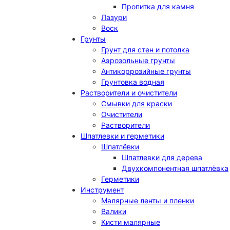
Пропитка для камня
Лазури
Воск
Грунты
Грунт для стен и потолка
Аэрозольные грунты
Антикоррозийные грунты
Грунтовка водная
Растворители и очистители
Смывки для краски
Очистители
Растворители
Шпатлевки и герметики
Шпатлёвки
Шпатлевки для дерева
Двухкомпонентная шпатлёвка
Герметики
Инструмент
Малярные ленты и пленки
Валики
Кисти малярные