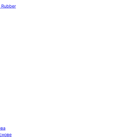
 Rubber
ева
основе