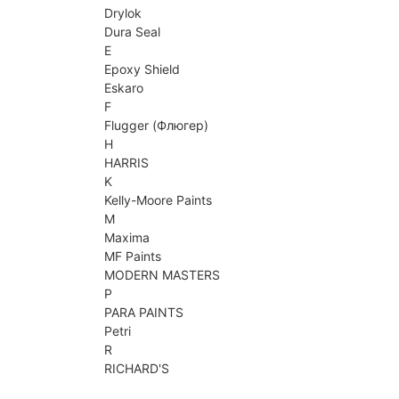
Drylok
Dura Seal
E
Epoxy Shield
Eskaro
F
Flugger (Флюгер)
H
HARRIS
K
Kelly-Moore Paints
M
Maxima
MF Paints
MODERN MASTERS
P
PARA PAINTS
Petri
R
RICHARD'S