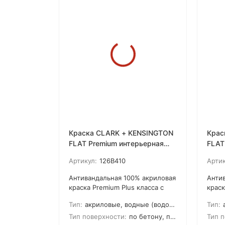
Краска CLARK + KENSINGTON
Крас
FLAT Premium интерьерная
FLAT
матовая антивандальная c
мато
Артикул:
126B410
Артик
керамическими
кера
микрогранулами
микр
Антивандальная 100% акриловая
Анти
(0,94
краска Premium Plus класса с
краск
применением новейшей
прим
Тип:
акриловые, водные (водоэмульсионные), латексные
Тип:
а
улучшенной формулы и
улуч
революционной технологией
рево
Тип поверхности:
по бетону, по дереву, по камню, по кирпичу, по штукатурке, для гипсокартона, для ДСП, для МДФ
Тип п