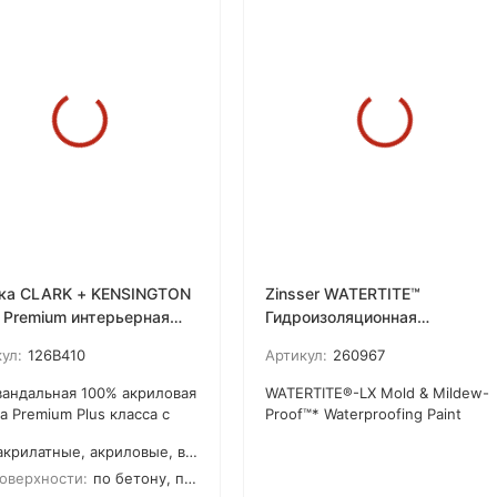
ка CLARK + KENSINGTON
Zinsser WATERTITE™
 Premium интерьерная
Гидроизоляционная
вая антивандальная c
противогрибковая
ул:
126B410
Артикул:
260967
мическими
самогрунтующаяся краска
огранулами 1 кварта
для бетона (латексная водная
вандальная 100% акриловая
WATERTITE®-LX Mold & Mildew-
6л.)
а Premium Plus класса с
Proof™* Waterproofing Paint
енением новейшей
Создает водонепроницаемый
крилатные, акриловые, водные (водоэмульсионные), латексные
шенной формулы и
барьер на внутренних и
люционной технологией
наружных вертикальных
оверхности:
по бетону, по дереву, по камню, по кирпичу, по штукатурке, для гипсокартона, для ДСП, для МДФ