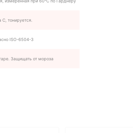
я, измеренная при 60°С по Гарднеру
а С, тонируется.
асно ISO-6504-3
таре. Защищать от мороза