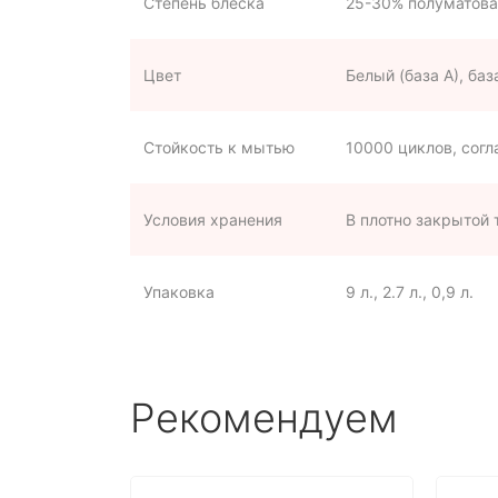
Степень блеска
25-30% полуматова
Цвет
Белый (база А), баз
Стойкость к мытью
10000 циклов, согл
Условия хранения
В плотно закрытой 
Упаковка
9 л., 2.7 л., 0,9 л.
Рекомендуем