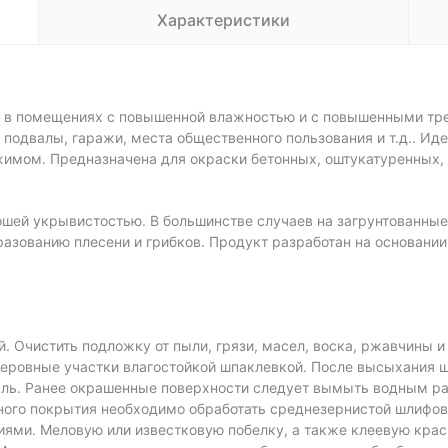
Характеристики
в в помещениях с повышенной влажностью и с повышенными тре
 подвалы, гаражи, места общественного пользования и т.д.. И
мом. Предназначена для окраски бетонных, оштукатуренных, 
шей укрывистостью. В большинстве случаев на загрунтованные
азованию плесени и грибков. Продукт разработан на основании
 Очистить подложку от пыли, грязи, масел, воска, ржавчины и
 неровные участки влагостойкой шпаклевкой. После высыхания 
ыль. Ранее окрашенные поверхности следует вымыть водным ра
ного покрытия необходимо обработать среднезернистой шлифов
ями. Меловую или известковую побелку, а также клеевую крас