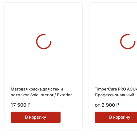
Матовая краска для стен и
TimberCare PRO AQU
потолков Solo Interior / Exterior
Профессиональный
износостойкий лак н
17 500
от 2 900
₽
₽
основе
В корзину
В корзину