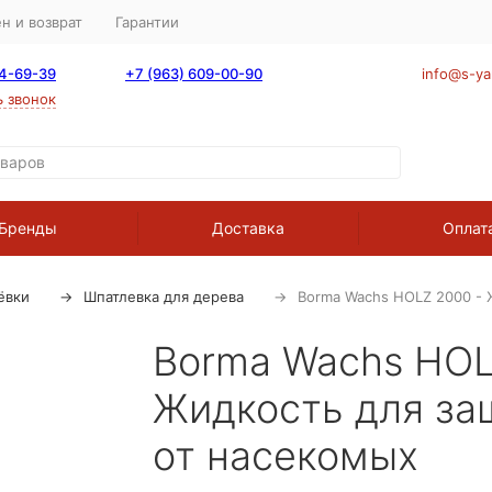
н и возврат
Гарантии
64-69-39
+7 (963) 609-00-90
info@s-ya
ь звонок
Бренды
Доставка
Оплат
ёвки
Шпатлевка для дерева
Borma Wachs HOLZ 2000 - 
Borma Wachs HOL
Жидкость для за
от насекомых