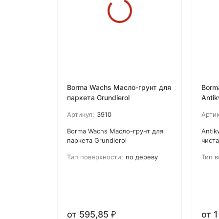
Borma Wachs Масло-грунт для
Borm
паркета Grundierol
Anti
Артикул:
3910
Артик
Borma Wachs Масло-грунт для
Antik
паркета Grundierol
чиста
предназначенная для нанесения
пропи
Тип поверхности:
по дереву
Тип в
одним или двумя слоями на
защи
деревянные полы.
повр
Предназначено для твердой и
типа
тендерной древесины.
испо
Особенно рекомендуется для
синт
хорошо впитывающей и
особ
от 595,85
от 
пористой древесины. Borma
высо
₽