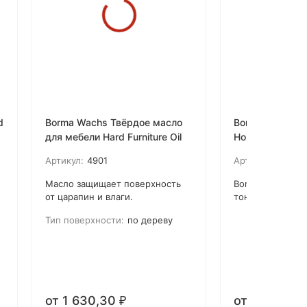
d
Borma Wachs Твёрдое масло
Borma Wachs 
для мебели Hard Furniture Oil
Holzfarbe
Артикул:
4901
Артикул:
3000
Масло защищает поверхность
Borma Holzfarbe
от царапин и влаги.
тонирования де
к
Используется для всех видов
поверхностей, 
Тип поверхности:
по дереву
необработанных поверхностей.
внутри помещен
подчеркивает н
красоту древес
я
Характеристики
позволяют избе
использования 
от 1 630,30
от 1 992,40
порошкообразны
₽