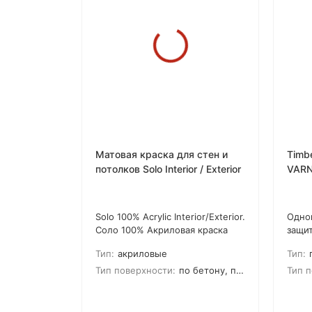
Матовая краска для стен и
Timb
потолков Solo Interior / Exterior
VARN
изно
осно
Solo 100% Acrylic Interior/Exterior.
Одно
Соло 100% Акриловая краска
защи
для внутренних и наружных
Обла
Тип:
акриловые
Тип:
работ. Предназначено для
износ
большинства поверхностей.
обув
Тип поверхности:
по бетону, по гипсу, по дереву, по камню, по кирпичу, по цементной штукатурке, для гипсокартона
Тип п
Создает прочное, высоко-
герм
износостойкое покрытие.
свой
Устойчивое к мытью и очистки
дере