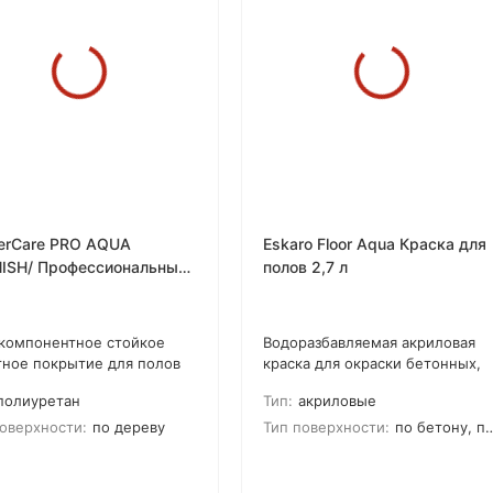
erCare PRO AQUA
Eskaro Floor Aqua Краска для
ISH/ Профессиональный
полов 2,7 л
состойкий лак на водной
ве
компонентное стойкое
Водоразбавляемая акриловая
тное покрытие для полов
краска для окраски бетонных,
дает высокой стойкостью к
деревянных и древесно-
полиуретан
Тип:
акриловые
у, царапинам, следам от
волокнистых полов в жилых и
и Обладает
торговых помещениях
оверхности:
по дереву
Тип поверхности:
по бетону, по дереву
етизирующими
ствами, защищает
вянный пол от влаги