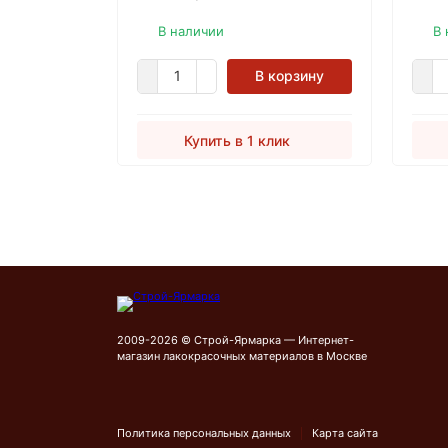
Wachs Grundierol цветные масла
Соде
для дерева.
мине
В наличии
В 
горн
прои
В корзину
воск 
прои
воск.
Купить в 1 клик
паст
хоро
благ
усто
пигм
тепло
скры
2009-2026 © Строй-Ярмарка — Интернет-
магазин лакокрасочных материалов в Москве
Политика персональных данных
Карта сайта