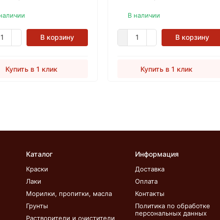
ржит натуральный воск
впитывающей и пористой
рального происхождения –
древесины.
наличии
В наличии
ый воск, животного
схождения – пчелиный
В корзину
В корзину
и воск растительного
схождения - Карнаубский
 Выпускается в форме
Купить в 1 клик
Купить в 1 клик
ы и жидкости, имеет
шую защитную способность
одаря присутствию
йчивых люминесцентных
ентов, которые придают
ту и цвет древесине,
вая возможные дефекты.
Каталог
Информация
Краски
Доставка
Лаки
Оплата
Морилки, пропитки, масла
Контакты
Грунты
Политика по обработке
персональных данных
Растворители и очистители