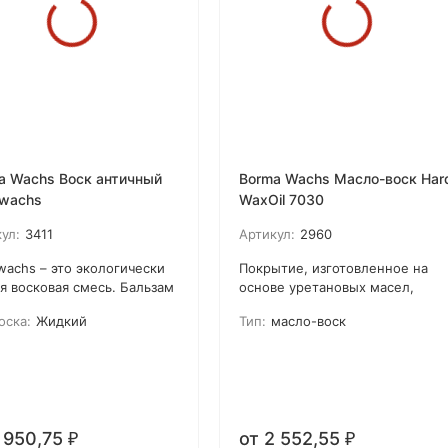
a Wachs Воск античный
Borma Wachs Масло-воск Har
kwachs
WaxOil 7030
ул:
3411
Артикул:
2960
wachs – это экологически
Покрытие, изготовленное на
я восковая смесь. Бальзам
основе уретановых масел,
тывает, восстанавливает,
содержит пчелиный воск и вос
оска:
Жидкий
Тип:
масло-воск
щает и полирует
пальмы Карнауба,
ежденные участки на всех
предназначено для нанесения
х древесины без
одним или двумя слоями на
льзования силиконовых и
мебель. Материал используетс
етических смол. Продукт
для твердой и тендерной
енно рекомендуется для
древесины. Особенно
1 950,75
от 2 552,55
кокачественной мебели.
рекомендуется для хорошо
₽
₽