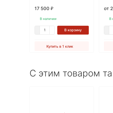
щеткой. Высокая стойкость к
17 500
от 
появлению полировочных
₽
проблесков.
В наличии
В 
В корзину
Купить в 1 клик
C этим товаром т