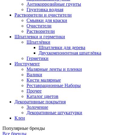
Антикоррозийные грунты
Грунтовка водная
Растворители и очистители
Смывки для краски
Очистители
Растворители
Шпатлевки и герметики
Шпатлёвки
Шпатлевки для дерева
Двухкомпонентная шпатлёвка
Герметики
Инструмент
Малярные ленты и пленки
Валики
Кисти малярные
Реставрационные Наборы
Прочее
Каталог цветов
Декоративные покрытия
Золочение
Декоративные штукатурки
Клеи
Популярные бренды
Все бренды