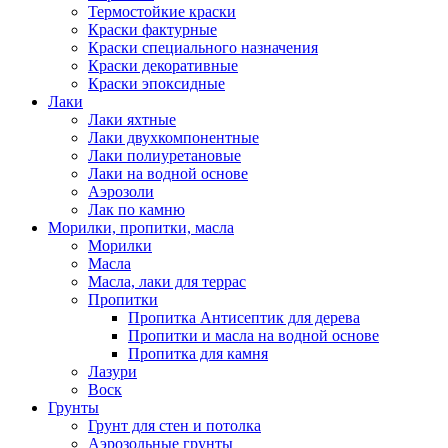
Термостойкие краски
Краски фактурные
Краски специального назначения
Краски декоративные
Краски эпоксидные
Лаки
Лаки яхтные
Лаки двухкомпонентные
Лаки полиуретановые
Лаки на водной основе
Аэрозоли
Лак по камню
Морилки, пропитки, масла
Морилки
Масла
Масла, лаки для террас
Пропитки
Пропитка Антисептик для дерева
Пропитки и масла на водной основе
Пропитка для камня
Лазури
Воск
Грунты
Грунт для стен и потолка
Аэрозольные грунты