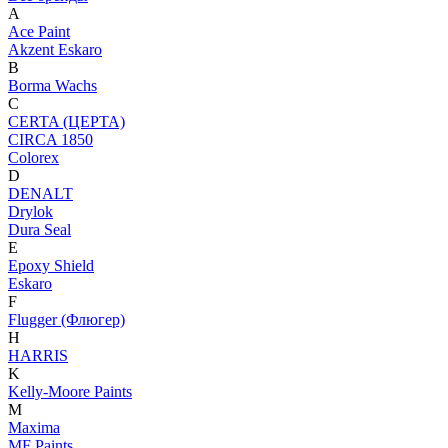
A
Ace Paint
Akzent Eskaro
B
Borma Wachs
C
CERTA (ЦЕРТА)
CIRCA 1850
Colorex
D
DENALT
Drylok
Dura Seal
E
Epoxy Shield
Eskaro
F
Flugger (Флюгер)
H
HARRIS
K
Kelly-Moore Paints
M
Maxima
MF Paints