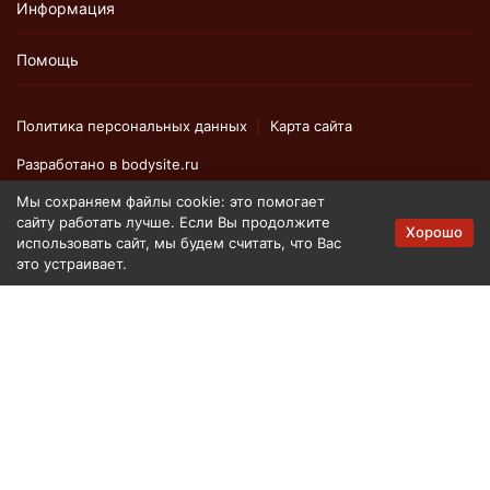
Информация
Помощь
Политика персональных данных
Карта сайта
Разработано в
bodysite.ru
Мы сохраняем файлы cookie: это помогает
сайту работать лучше. Если Вы продолжите
Вся представленная на сайте информация, касающаяся
Хорошо
использовать сайт, мы будем считать, что Вас
технических характеристик, наличия на складе, стоимости
это устраивает.
товаров, носит информационный характер и ни при каких
условиях не является публичной офертой, определяемой
положениями Статьи 437 (2) Гражданского кодекса РФ.