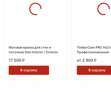
Матовая краска для стен и
TimberCare PRO AQU
потолков Solo Interior / Exterior
Профессиональный
износостойкий лак н
17 500
от 2 900
₽
₽
основе
В корзину
В корзину